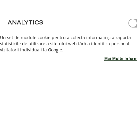
PANTOFI
BAREFOOT
GHETE
ANALYTICS
BAREFOOT
Un set de module cookie pentru a colecta informații și a raporta
ACCESORII
statisticile de utilizare a site-ului web fără a identifica personal
PROMOTII
vizitatorii individuali la Google.
INFORMATII
Mai Multe Inform
PRODUSE
POVESTEA
NOASTRA
CONTACT