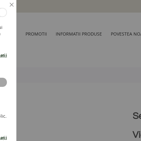
Inchide
ui
a
CESORII
PROMOTII
INFORMATII PRODUSE
POVESTEA NO
ații
S
lic.
Vi
ații