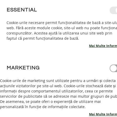
MERGETI
ESSENTIAL
LA
CONTINUT
Cookie-urile necesare permit funcționalitatea de bază a site-ul
web. Fără aceste module cookie, site-ul web nu poate funcțion
COPII
ADULTI
AC
corespunzător. Acestea ajută la utilizarea unui site web prin
COPII
faptul că permit funcționalitatea de bază.
INCALTARI
INTERIOR
Mai Multe Inform
SANDALE
BAREFOOT
ACASĂ
SEMI-GHETE BAREFOOT FIREFLY - VIOLA
PANTOFI
MARKETING
BAREFOOT
Skip
GHETE
to
Cookie-urile de marketing sunt utilizate pentru a urmări și colecta
BAREFOOT
the
acțiunile vizitatorilor pe site-ul web. Cookie-urile stochează date și
end
informații despre comportamentul utilizatorilor, ceea ce permite
ADULTI
of
serviciilor de publicitate să se adreseze mai multor grupuri de pub
INCALTAMINTE
the
De asemenea, se poate oferi o experiență de utilizare mai
INTERIOR
images
personalizată în funcție de informațiile colectate.
SANDALE
gallery
Mai Multe Inform
BAREFOOT