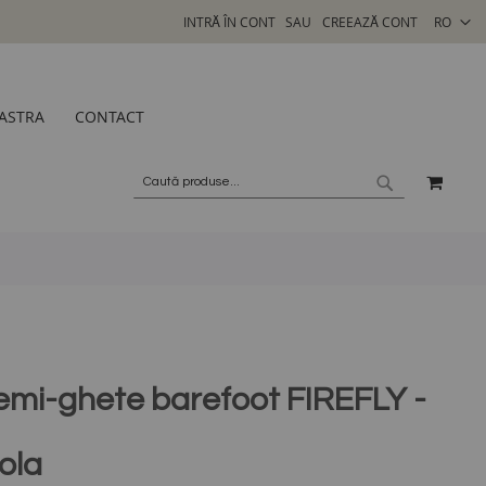
SELECTA
INTRĂ ÎN CONT
CREEAZĂ CONT
RO
MAGAZI
ASTRA
CONTACT
COSU
CAUTARE
CAUTARE
emi-ghete barefoot FIREFLY -
ola