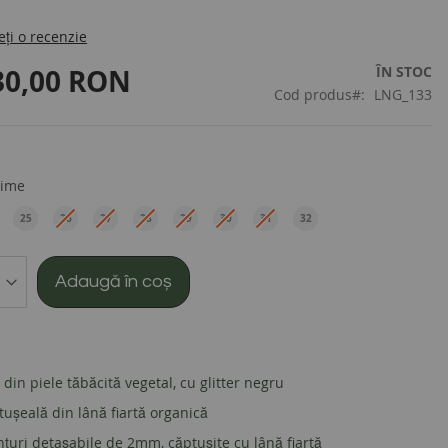
eți o recenzie
30,00 RON
ÎN STOC
Cod produs
LNG_133
ime
25
26
27
28
29
30
31
32
EU
EU
EU
EU
EU
EU
EU
EU
Adaugă în coș
 din piele tăbăcită vegetal
, cu glitter negru
ușeală din lână fiartă organică
nțuri detașabile de 2mm, c
ăptușite cu lână fiartă