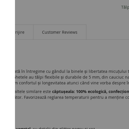
Tăl
Îngrijire
Customer Reviews
fost creată în întregime cu gândul la binele și libertatea micuțul
logice
. Ghetele au tălpi flexibile și durabile de 5 mm, din cauciuc na
că prețuim confortul și longevitatea atunci când vine vorba despre 
EFLY de altele similare este
căptușeala: 100% ecologică, confecțion
conjurător. Favorizează reglarea temperaturii pentru a menține co
l zilei.
tăbăcită vegetal
,
cu detalii din glitter negru și roz