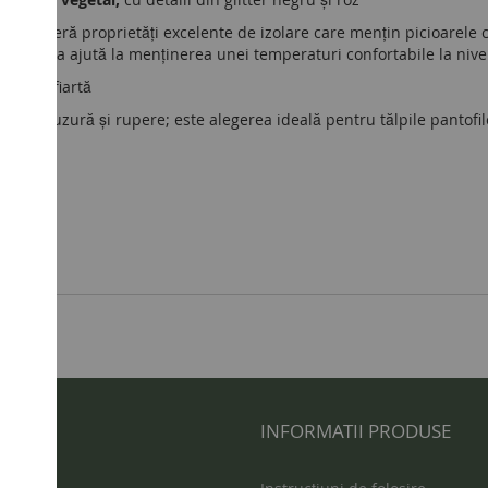
ogică
; oferă proprietăți excelente de izolare care mențin picioarele 
a umezeala ajută la menținerea unei temperaturi confortabile la nive
cu lână fiartă
istent la uzură și rupere; este alegerea ideală pentru tălpile pantofil
 UTILE
INFORMATII PRODUSE