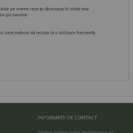
calde pe vreme rece și răcoroase în zilele mai
lul picioarelor
or care trebuie să reziste la o utilizare frecventă
INFORMATII DE CONTACT
Adresa: Splaiul Tudor Vladimirescu 32,