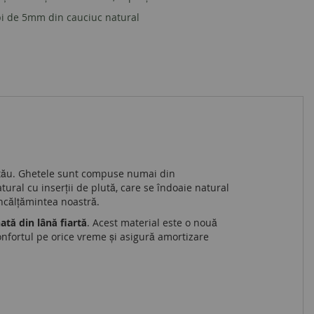
pi de 5mm din cauciuc
natural
ui tău. Ghetele sunt compuse numai din
tural cu inserții de plută, care se îndoaie natural
încălțămintea noastră.
ată din lână fiartă
. Acest material este o nouă
nfortul pe orice vreme și asigură amortizare