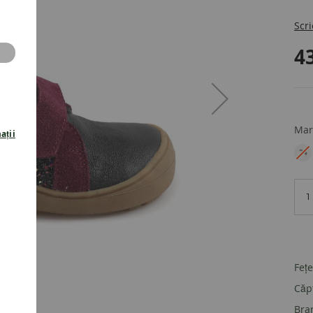
Scri
4
Mar
ații
24
EU
Fețe
Căpt
Bra