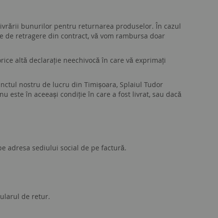
ivrării bunurilor pentru returnarea produselor. În cazul
zile de retragere din contract, vă vom rambursa doar
orice altă declarație neechivocă în care vă exprimați
unctul nostru de lucru din Timișoara, Splaiul Tudor
 este în aceeași condiție în care a fost livrat, sau dacă
pe adresa sediului social de pe factură.
mularul de retur.