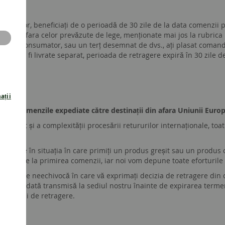
onsumator, beneficiați de o perioadă de 30 zile de la data comenzii p
sturi, în afara celor prevăzute de lege, menționate mai jos la rubrica
itate de consumator, sau un terț desemnat de dvs., ați plasat comanda
 vor fi livrate separat, perioada de retragere expiră în 30 zile de 
opene
ații
ntru comenzile expediate către destinații din afara Uniunii Euro
/export și a complexității procesării retururilor internaționale, to
legale în situația în care primiți un produs greșit sau un produs c
4 zile de la primirea comenzii, iar noi vom depune toate eforturile
 declarație neechivocă în care vă exprimați decizia de retragere din
 recomandată transmisă la sediul nostru înainte de expirarea term
mularului de retragere.