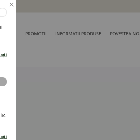
Inchide
ui
a
CESORII
PROMOTII
INFORMATII PRODUSE
POVESTEA NO
ații
lic.
ații
act