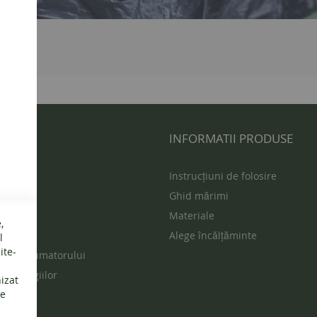
 UTILE
INFORMATII PRODUSE
s
Instrucțiuni de folosire
Ghid mărimi
ur
Materiale
,
vente
Alege încălțăminte
l
ite-
ția consumatorului
rea litigiilor
nizat
de