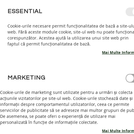
MERGETI
ESSENTIAL
LA
CONTINUT
Cookie-urile necesare permit funcționalitatea de bază a site-ul
web. Fără aceste module cookie, site-ul web nu poate funcțion
COPII
ADULTI
AC
corespunzător. Acestea ajută la utilizarea unui site web prin
COPII
faptul că permit funcționalitatea de bază.
INCALTARI
INTERIOR
Mai Multe Inform
SANDALE
BAREFOOT
ACASĂ
POLITICA DE RETUR
PANTOFI
MARKETING
BAREFOOT
GHETE
Cookie-urile de marketing sunt utilizate pentru a urmări și colecta
BAREFOOT
acțiunile vizitatorilor pe site-ul web. Cookie-urile stochează date și
informații despre comportamentul utilizatorilor, ceea ce permite
ADULTI
POLITICA DE RETUR
serviciilor de publicitate să se adreseze mai multor grupuri de pub
INCALTAMINTE
De asemenea, se poate oferi o experiență de utilizare mai
INTERIOR
personalizată în funcție de informațiile colectate.
SANDALE
Mai Multe Inform
BAREFOOT
Dreptul legal de retragere al consumatorului din contr