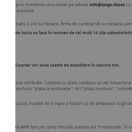
r
se
face
prin
trimiterea unui email pe
adresa
info@langs.shoes
cu
titularul acestuia.
aproximativ 2 zile lucrătoare, firma de curierat vă va contacta pentru
nostru de lucru se face în termen de cel mult 14 zile calendaristic
cât DPD Courier vor avea taxele de expediere în sarcina dvs.
le trebuie verificate. Coletele cu plata ramburs se vor întoarce la d
completați exclusiv "plata la destinatar", NU "plata ramburs", "schim
emne de uzură, însoțite de o copie a facturii și de ambalajul origin
tact (fără AWB lipit pe cutie) întrucât acestea vor fi reutilizate. Î