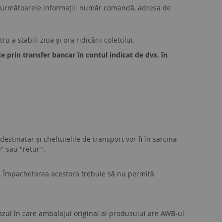
următoarele
informații
:
număr
comandă
, adresa de
 a stabili ziua și ora ridicării coletului.
e prin transfer bancar în contul indicat de dvs. în
estinatar și cheltuielile de transport vor fi în sarcina
b" sau "retur".
al. Împachetarea acestora trebuie să nu permită
n cazul în care ambalajul original al produsului are AWB-ul