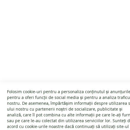
SERVICIU CLIENTI
INFORMATII
Despre noi
Politica Cookie
Termeni și condiții
Garanție
Devino afiliat
Politica de ret
Folosim cookie-uri pentru a personaliza conținutul și anunțurile
#wearlangs
Întrebări frec
pentru a oferi funcții de social media și pentru a analiza traficu
nostru. De asemenea, împărtășim informații despre utilizarea s
Livrare
ANPC - Protec
ului nostru cu partenerii noștri de socializare, publicitate și
Confidentialitate
SOL - Soluționa
analiză, care îl pot combina cu alte informații pe care le-ați fur
sau pe care le-au colectat din utilizarea serviciilor lor. Sunteți 
Blog
acord cu
cookie-urile noastre
dacă continuați să utilizați site-ul