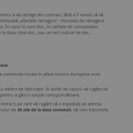
entru a vă retrage din contract, fără a fi nevoit să vă
 intitulată „efectele retragerii". Perioada de retragere
. În cazul în care dvs., în calitate de consumator,
la data când dvs., sau un terț indicat de dvs.,
pene
.
ate comenzile livrate în afara Uniunii Europene sunt
u defect de fabricație. În astfel de cazuri, vă rugăm să
 pentru a găsi o soluție corespunzătoare.
 contract, pe care vă rugăm să o expediați pe adresa
enului de
30 zile de la data comenzii
. Vă vom transmite,