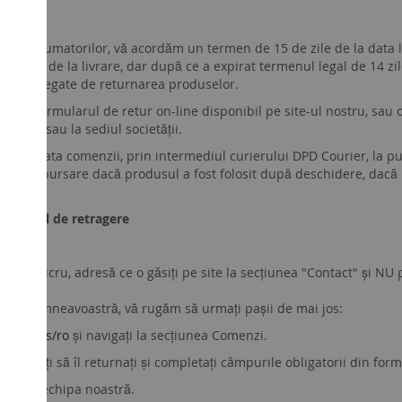
cut consumatorilor, vă acordăm un termen de 15 de zile de la data l
 de zile de la livrare, dar după ce a expirat termenul legal de 14 
sturile legate de returnarea produselor.
osiți Formularul de retur on-line disponibil pe site-ul nostru, sau 
.shoes
, sau la sediul societății.
 de la data comenzii, prin intermediul curierului DPD Courier, la p
io rambursare dacă produsul a fost folosit după deschidere, dacă nu
ntractual de retragere
 de lucru, adresă ce o găsiți pe site la secțiunea "Contact" și NU 
nda dumneavoastră, vă rugăm să urmați pașii de mai jos:
ngs.shoes/ro
și navigați la secțiunea Comenzi.
are doriți să îl returnați și completați câmpurile obligatorii din for
bată de echipa noastră.