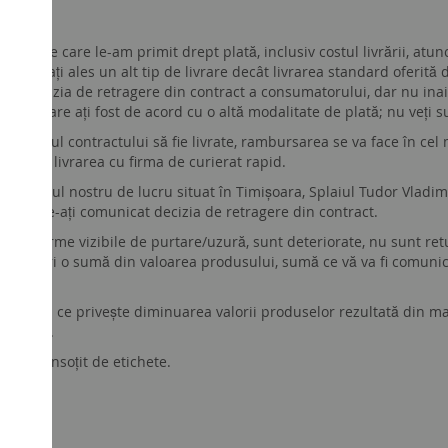
mele pe care le-am primit drept plată, inclusiv costul livrării, at
 care ați ales un alt tip de livrare decât livrarea standard oferită de 
ți de decizia de retragere din contract a consumatorului, dar nu i
ui în care ați fost de acord cu o altă modalitate de plată; nu veți
c obiectul contractului să fie livrate, rambursarea se va face în cel m
pentru livrarea cu firma de curierat rapid.
 la punctul nostru de lucru situat în Timișoara, Splaiul Tudor Vladim
la care ne-ați comunicat decizia de retragere din contract.
intă urme vizibile de purtare/uzură, sunt deteriorate, nu sunt retur
de a opri o sumă din valoarea produsului, sumă ce vă va fi comunic
r în ceea ce priveşte diminuarea valorii produselor rezultată din m
oduselor.
ginal, însoțit de etichete.