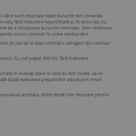
unci când sunt returnate toate bunurile din comanda
noi), fără întârziere nejustificată şi, în orice caz, nu
nainte de a receptiona bunurile returnate. Vom rambursa
 suporta niciun comision în urma rambursării.
ult 20 zile de la data notificării retragerii din contract
irescu 32, cod poștal 300185, fără întârziere
nate în aceeași stare în care au fost livrate, sa ne
ată după evaluarea prejudiciilor aduse prin email.
anipularea acestora, altele decât cele necesare pentru