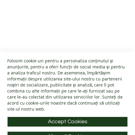
O
O
T
G
SERVICIU CLIENTI
H
E
T
Despre noi
E
INFORMATII UTILE
Termeni și condiții
B
A
Devino afiliat
Folosim cookie-uri pentru a personaliza conținutul și
R
Politica Cookies
#wearlangs
anunțurile, pentru a oferi funcții de social media și pentru
E
INFORMATII PRODUSE
F
Garanție
a analiza traficul nostru. De asemenea, împărtășim
Livrare
O
informații despre utilizarea site-ului nostru cu partenerii
Politica de retur
Confidentialitate
O
noștri de socializare, publicitate și analiză, care îl pot
Instrucțiuni de folosire
T
Întrebări frecvente
combina cu alte informații pe care le-ați furnizat sau pe
Blog
INFORMATII DE CONTACT
Ghid mărimi
care le-au colectat din utilizarea serviciilor lor. Sunteți de
ANPC - Protecția consumatorului
ACCESORII
acord cu
cookie-urile noastre
dacă continuați să utilizați
Materiale
SOL - Soluționarea litigiilor
site-ul nostru web.
Adresa: Splaiul Tudor Vladimirescu 32, 300185, Timișoara
PROMOTII
Alege încălțăminte
E-mail:
info@langs.shoes
Accept Cookies
INFORMATII
Telefon:
+40 770 132 039
PRODUSE