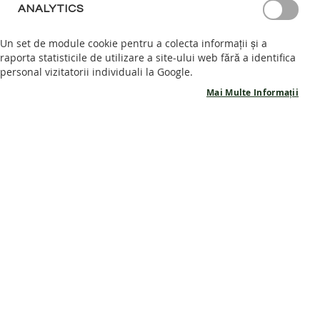
ANALYTICS
S
Se
A
FILTRELE TALE
Un set de module cookie pentru a colecta informații și a
de
N
raporta statisticile de utilizare a site-ului web fără a identifica
D
personal vizitatorii individuali la Google.
A
6
ARTICOLE
L
Mai Multe Informații
E
B
A
R
E
Produse
Produse
F
O
favorite
favorite
O
T
P
A
N
T
O
F
I
Branturi detasabile
Branturi detașabile din