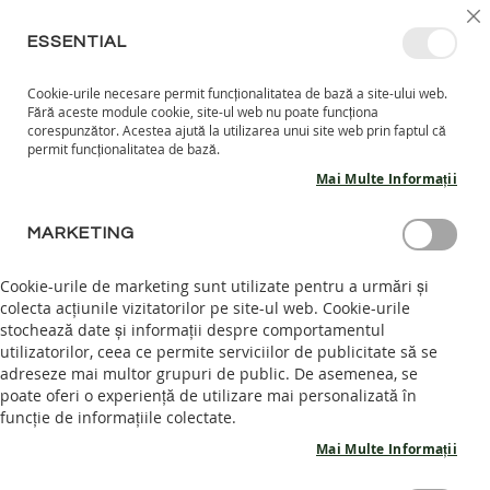
MERGETI
SELECT
INTRĂ ÎN CONT
CREEAZĂ CONT
RO
I
MAGAZ
LA
ESSENTIAL
CONTINUT
Cookie-urile necesare permit funcționalitatea de bază a site-ului web.
CO
CAUTARE
Fără aceste module cookie, site-ul web nu poate funcționa
COPII
corespunzător. Acestea ajută la utilizarea unui site web prin faptul că
permit funcționalitatea de bază.
I
Mai Multe Informații
N
C
ACCESORII
A
MARKETING
L
Aici puteți găsi accesorii care sunt concepute atent pentru a
T
Cookie-urile de marketing sunt utilizate pentru a urmări și
vă întreține pantofii barefoot și pentru a susține un stil de
A
colecta acțiunile vizitatorilor pe site-ul web. Cookie-urile
R
viață ecologic. Această categorie include tot ceea ce aveți
stochează date și informații despre comportamentul
I
nevoie pentru a vă menține pantofii în stare bună, de la
I
utilizatorilor, ceea ce permite serviciilor de publicitate să se
produse ecologice de curățare și întreținere până la branțuri
N
adreseze mai multor grupuri de public. De asemenea, se
și șireturi realizate din materiale sustenabile. De asemenea,
T
poate oferi o experiență de utilizare mai personalizată în
oferim dispozitive de măsurare pentru a asigura potrivirea
E
funcție de informațiile colectate.
perfectă de fiecare dată. Fiecare accesoriu este realizat cu
R
același angajament față de calitate, durabilitate și îngrijire a
I
Mai Multe Informații
mediului, ajutându-vă să vă mențineți sănătatea picioarelor și
O
a planetei la fiecare pas.
R