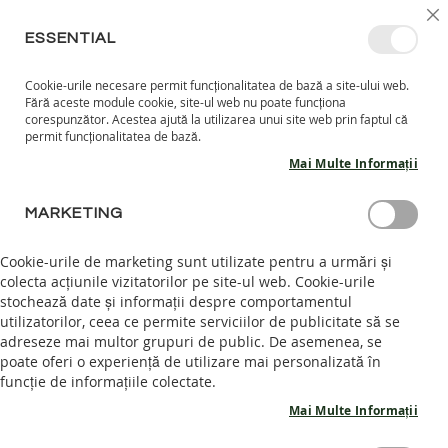
MERGETI
SELECT
INTRĂ ÎN CONT
CREEAZĂ CONT
RO
I
MAGAZ
LA
ESSENTIAL
CONTINUT
Cookie-urile necesare permit funcționalitatea de bază a site-ului web.
CO
CAUTARE
Fără aceste module cookie, site-ul web nu poate funcționa
COPII
corespunzător. Acestea ajută la utilizarea unui site web prin faptul că
permit funcționalitatea de bază.
I
Mai Multe Informații
N
C
Skip
A
MARKETING
to
L
the
T
end
Cookie-urile de marketing sunt utilizate pentru a urmări și
A
of
colecta acțiunile vizitatorilor pe site-ul web. Cookie-urile
R
the
stochează date și informații despre comportamentul
I
images
I
utilizatorilor, ceea ce permite serviciilor de publicitate să se
N
gallery
adreseze mai multor grupuri de public. De asemenea, se
T
poate oferi o experiență de utilizare mai personalizată în
E
funcție de informațiile colectate.
R
I
Mai Multe Informații
O
R