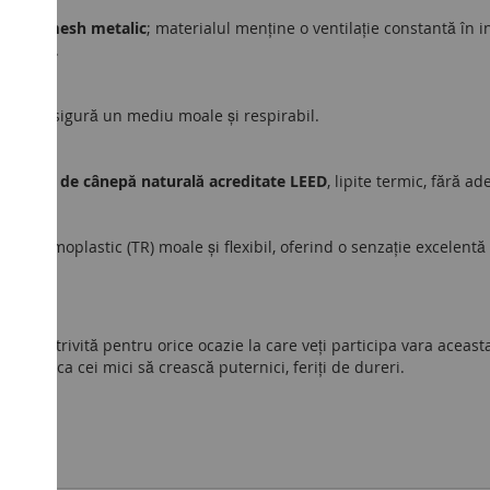
zură
și
mesh metalic
; materialul menține o ventilație constantă în 
 confort.
tatea, asigură un mediu moale și respirabil.
din
fibre de cânepă naturală acreditate LEED
, lipite termic, fără ad
ermoplastic (TR) moale și flexibil, oferind o senzație excelentă la
 potrivită pentru orice ocazie la care veți participa vara aceasta 
pentru ca cei mici să crească puternici, feriți de dureri.