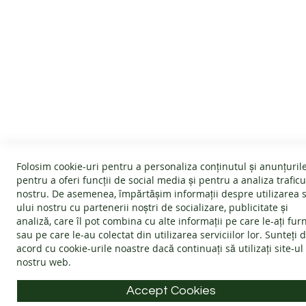
SERVICIU CLIENTI
INFORMATII
Despre noi
Politica Cookie
Termeni și condiții
Garanție
Devino afiliat
Politica de ret
Folosim cookie-uri pentru a personaliza conținutul și anunțurile
#wearlangs
Întrebări frec
pentru a oferi funcții de social media și pentru a analiza traficu
nostru. De asemenea, împărtășim informații despre utilizarea s
Livrare
ANPC - Protec
ului nostru cu partenerii noștri de socializare, publicitate și
Confidentialitate
SOL - Soluționa
analiză, care îl pot combina cu alte informații pe care le-ați fur
sau pe care le-au colectat din utilizarea serviciilor lor. Sunteți 
Blog
acord cu
cookie-urile noastre
dacă continuați să utilizați site-ul
nostru web.
Accept Cookies