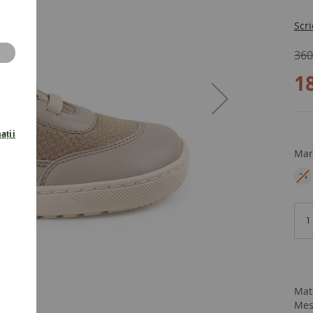
Scri
360
1
ații
Mar
24
EU
Mat
Mes