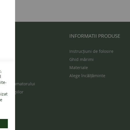
 UTILE
INFORMATII PRODUSE
s
Instrucțiuni de folosire
Ghid mărimi
ur
Materiale
,
vente
Alege încălțăminte
l
ite-
ția consumatorului
rea litigiilor
nizat
de