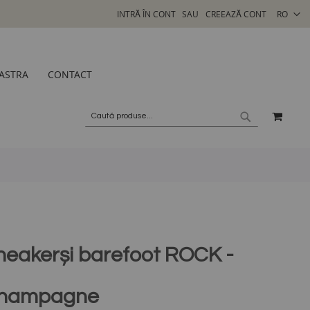
SELECTA
INTRĂ ÎN CONT
CREEAZĂ CONT
RO
MAGAZI
ASTRA
CONTACT
COSU
CAUTARE
CAUTARE
neakerși barefoot ROCK -
hampagne