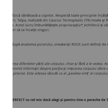
tarea fizică sănătoasă a copiilor. Respectă toate principiile încălț
 purtării. Talpa, realizată din Cauciuc Termoplastic (TR) moale și fl
dezvoltare. Acest lucru îmbunătățește
propriocepția*
, echilibrul și 
aventurieri să se încalțe singuri.
ți 100% după anatomia piciorului, sneakerșii ROCK sunt definiți de re
i mișcarea diferitelor părți ale corpului, chiar și fără a le vedea. A
 care transmit informații despre poziția și mișcarea corpului către c
mișcări precise. Este adesea văzută ca al „șaselea simț' al corpului
asorta PERFECT cu cel mic dacă alegi și pentru tine o pereche de