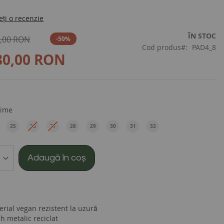
eți o recenzie
ÎN STOC
,00 RON
-50%
Cod produs
PAD4_8
80,00 RON
ime
25
26
27
28
29
30
31
32
EU
EU
EU
EU
EU
EU
EU
EU
Adaugă în coș
erial vegan rezistent la uzură
h metalic reciclat