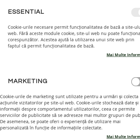
MERGETI
ESSENTIAL
LA
CONTINUT
Cookie-urile necesare permit funcționalitatea de bază a site-ul
web. Fără aceste module cookie, site-ul web nu poate funcțion
COPII
ADULTI
AC
corespunzător. Acestea ajută la utilizarea unui site web prin
COPII
faptul că permit funcționalitatea de bază.
INCALTARI
INTERIOR
Mai Multe Inform
SANDALE
BAREFOOT
ACASĂ
SNEAKERȘI BAREFOOT ROCK - CHAMPAGNE
PANTOFI
MARKETING
BAREFOOT
Skip
GHETE
to
Cookie-urile de marketing sunt utilizate pentru a urmări și colecta
BAREFOOT
the
acțiunile vizitatorilor pe site-ul web. Cookie-urile stochează date și
end
informații despre comportamentul utilizatorilor, ceea ce permite
ADULTI
of
serviciilor de publicitate să se adreseze mai multor grupuri de pub
INCALTAMINTE
the
De asemenea, se poate oferi o experiență de utilizare mai
INTERIOR
images
personalizată în funcție de informațiile colectate.
SANDALE
gallery
Mai Multe Inform
BAREFOOT