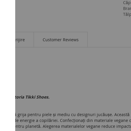
Căp
Bra
Tăl
Îngrijire
Customer Reviews
în călătoria Tikki Shoes.
ombină grija pentru piele și mediu cu designuri jucăușe. Această l
a plină de energie a copilăriei. Confecționați din materiale vegane d
ci și grija pentru planetă. Alegerea materialelor vegane reduce impac