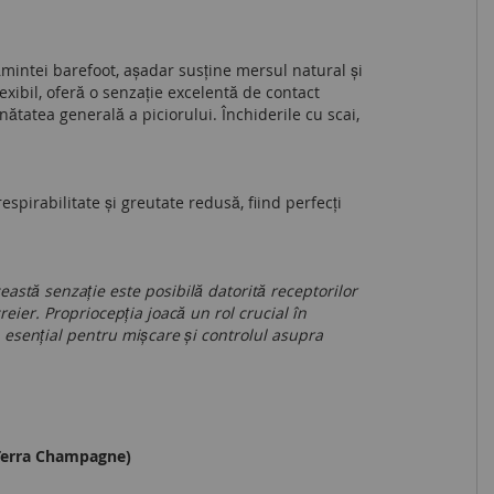
ămintei barefoot, așadar susține mersul natural și
exibil, oferă o senzație excelentă de contact
sănătatea generală a piciorului. Închiderile cu scai,
spirabilitate și greutate redusă, fiind perfecți
ceastă senzație este posibilă datorită receptorilor
reier. Propriocepția joacă un rol crucial în
, esențial pentru mișcare și controlul asupra
 Terra Champagne)