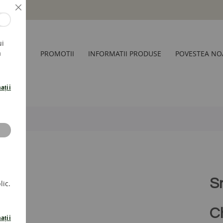
Inchide
ui
a
CESORII
PROMOTII
INFORMATII PRODUSE
POVESTEA NO
ații
S
lic.
C
ații