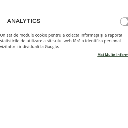
PANTOFI
BAREFOOT
GHETE
ANALYTICS
BAREFOOT
Un set de module cookie pentru a colecta informații și a raporta
ACCESORII
statisticile de utilizare a site-ului web fără a identifica personal
PROMOTII
vizitatorii individuali la Google.
INFORMATII
Mai Multe Inform
PRODUSE
POVESTEA
NOASTRA
CONTACT