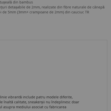
tușeală din bambus
nțuri detașabile de 2mm, realizate din fibre naturale de cânepă
pi de 5mm
(3mm+ crampoane de 2mm)
din cauciuc TR
inie vibrantă include patru modele diferite,
e înaltă calitate, sneakerșii nu îndeplinesc doar
tul asupra mediului asociat cu fabricarea