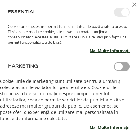
MERGETI
SELECT
INTRĂ ÎN CONT
CREEAZĂ CONT
RO
I
MAGAZ
LA
ESSENTIAL
CONTINUT
Cookie-urile necesare permit funcționalitatea de bază a site-ului web.
CO
CAUTARE
Fără aceste module cookie, site-ul web nu poate funcționa
COPII
corespunzător. Acestea ajută la utilizarea unui site web prin faptul că
permit funcționalitatea de bază.
I
Mai Multe Informații
N
C
Skip
A
MARKETING
to
L
the
T
end
Cookie-urile de marketing sunt utilizate pentru a urmări și
A
of
colecta acțiunile vizitatorilor pe site-ul web. Cookie-urile
R
the
stochează date și informații despre comportamentul
I
images
I
utilizatorilor, ceea ce permite serviciilor de publicitate să se
N
gallery
adreseze mai multor grupuri de public. De asemenea, se
T
poate oferi o experiență de utilizare mai personalizată în
E
funcție de informațiile colectate.
R
I
Mai Multe Informații
O
R