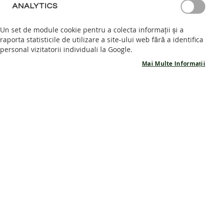
ANALYTICS
S
A
Un set de module cookie pentru a colecta informații și a
N
raporta statisticile de utilizare a site-ului web fără a identifica
D
personal vizitatorii individuali la Google.
A
Skip
L
Mai Multe Informații
to
Semi-ghete barefoot MARBLE - Petrol
E
the
B
beginning
A
Scrieți o recenzie
of
R
ÎN STOC
330,00 RON
-50%
the
E
Cod produs
LNG_114
F
images
165,00 RON
O
gallery
O
T
P
A
Marime
N
19
20
21
22
23
T
O
EU
EU
EU
EU
EU
F
I
Adaugă în coș