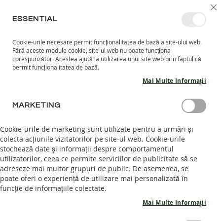
MERGETI
SELECT
INTRĂ ÎN CONT
CREEAZĂ CONT
RO
I
MAGAZ
LA
ESSENTIAL
CONTINUT
Cookie-urile necesare permit funcționalitatea de bază a site-ului web.
CO
CAUTARE
Fără aceste module cookie, site-ul web nu poate funcționa
COPII
corespunzător. Acestea ajută la utilizarea unui site web prin faptul că
permit funcționalitatea de bază.
I
Mai Multe Informații
N
C
Skip
A
MARKETING
to
L
the
T
end
Cookie-urile de marketing sunt utilizate pentru a urmări și
A
of
colecta acțiunile vizitatorilor pe site-ul web. Cookie-urile
R
the
stochează date și informații despre comportamentul
I
images
I
utilizatorilor, ceea ce permite serviciilor de publicitate să se
N
gallery
adreseze mai multor grupuri de public. De asemenea, se
T
poate oferi o experiență de utilizare mai personalizată în
E
funcție de informațiile colectate.
R
I
Mai Multe Informații
O
R