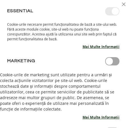
MERGETI
SELECT
INTRĂ ÎN CONT
CREEAZĂ CONT
RO
I
MAGAZ
LA
ESSENTIAL
CONTINUT
Cookie-urile necesare permit funcționalitatea de bază a site-ului web.
CO
CAUTARE
Fără aceste module cookie, site-ul web nu poate funcționa
COPII
corespunzător. Acestea ajută la utilizarea unui site web prin faptul că
permit funcționalitatea de bază.
I
Mai Multe Informații
N
C
Skip
A
MARKETING
to
L
the
T
end
Cookie-urile de marketing sunt utilizate pentru a urmări și
A
of
colecta acțiunile vizitatorilor pe site-ul web. Cookie-urile
R
the
stochează date și informații despre comportamentul
I
images
I
utilizatorilor, ceea ce permite serviciilor de publicitate să se
N
gallery
adreseze mai multor grupuri de public. De asemenea, se
T
poate oferi o experiență de utilizare mai personalizată în
E
funcție de informațiile colectate.
R
I
Mai Multe Informații
O
R