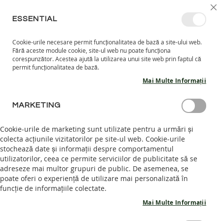
MERGETI
SELECT
INTRĂ ÎN CONT
CREEAZĂ CONT
RO
I
MAGAZ
LA
ESSENTIAL
CONTINUT
Cookie-urile necesare permit funcționalitatea de bază a site-ului web.
CO
CAUTARE
Fără aceste module cookie, site-ul web nu poate funcționa
COPII
corespunzător. Acestea ajută la utilizarea unui site web prin faptul că
permit funcționalitatea de bază.
I
Mai Multe Informații
N
C
Skip
A
MARKETING
to
L
the
T
end
Cookie-urile de marketing sunt utilizate pentru a urmări și
A
of
colecta acțiunile vizitatorilor pe site-ul web. Cookie-urile
R
the
stochează date și informații despre comportamentul
I
images
I
utilizatorilor, ceea ce permite serviciilor de publicitate să se
N
gallery
adreseze mai multor grupuri de public. De asemenea, se
T
poate oferi o experiență de utilizare mai personalizată în
E
funcție de informațiile colectate.
R
I
Mai Multe Informații
O
R