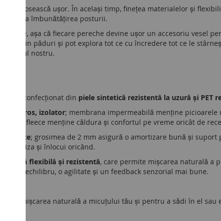
 le obosească ușor. În același timp, finețea materialelor și flexibil
rului și la îmbunătățirea posturii.
e jucăușe, așa că fiecare pereche devine ușor un accesoriu vesel pe
plimba prin păduri și pot explora tot ce cu încredere tot ce le stârneșt
din jurul nostru.
, neon; confecționat din
piele sintetică rezistentă la uzură și PET re
 călduros, izolator
; membrana impermeabilă menține picioarele 
oare din fleece menține căldura și confortul pe vreme oricât de rece
și fleece
; grosimea de 2 mm asigură o amortizare bună și suport 
personaliza și înlocui oricând.
o talpă flexibilă și rezistentă
, care permite mișcarea naturală a pic
ică un echilibru, o agilitate și un feedback senzorial mai bune.
ține mișcarea naturală a micuțului tău și pentru a sădi în el sau 
i.