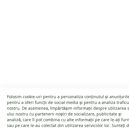
SERVICIU CLIENTI
INFORMATII
Despre noi
Politica Cookie
Termeni și condiții
Garanție
Devino afiliat
Politica de ret
Folosim cookie-uri pentru a personaliza conținutul și anunțurile
#wearlangs
Întrebări frec
pentru a oferi funcții de social media și pentru a analiza traficu
nostru. De asemenea, împărtășim informații despre utilizarea s
Livrare
ANPC - Protec
ului nostru cu partenerii noștri de socializare, publicitate și
Confidentialitate
SOL - Soluționa
analiză, care îl pot combina cu alte informații pe care le-ați fur
sau pe care le-au colectat din utilizarea serviciilor lor. Sunteți 
Blog