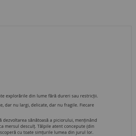
te explorările din lume fără dureri sau restricții.
, dar nu largi, delicate, dar nu fragile. Fiecare
ă dezvoltarea sănătoasă a piciorului, menținând
l ca mersul desculț. Tălpile atent concepute (din
descoperă cu toate simțurile lumea din jurul lor.