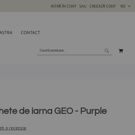
SELECTA
INTRĂ ÎN CONT
CREEAZĂ CONT
RO
MAGAZI
ASTRA
CONTACT
COSU
CAUTARE
CAUTARE
hete de iarna GEO - Purple
eți o recenzie