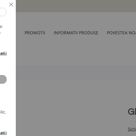
Inchide
ui
a
CESORII
PROMOTII
INFORMATII PRODUSE
POVESTEA NO
ații
G
lic.
Scri
ații