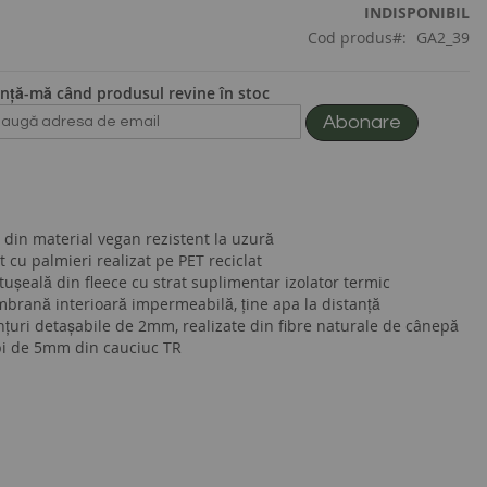
INDISPONIBIL
Cod produs
GA2_39
nță-mă când produsul revine în stoc
Abonare
 din material vegan rezistent la uzură
t cu palmieri realizat pe PET reciclat
ușeală din fleece cu strat suplimentar izolator termic
brană interioară impermeabilă, ține apa la distanță
nțuri detașabile de 2mm, realizate din fibre naturale de cânepă
pi de 5mm din cauciuc TR