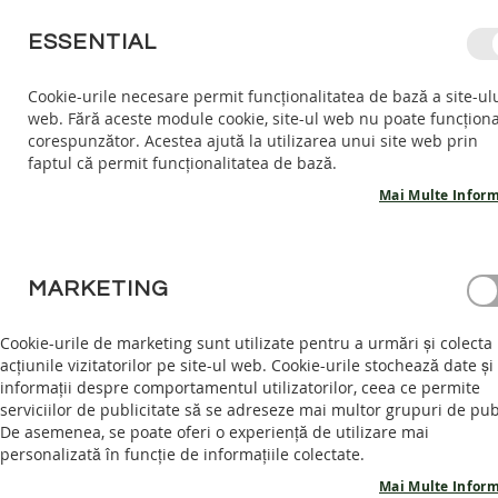
MERGETI
ESSENTIAL
LA
CONTINUT
Cookie-urile necesare permit funcționalitatea de bază a site-ul
web. Fără aceste module cookie, site-ul web nu poate funcțion
COPII
ADULTI
AC
corespunzător. Acestea ajută la utilizarea unui site web prin
COPII
faptul că permit funcționalitatea de bază.
INCALTARI
INTERIOR
Mai Multe Inform
SANDALE
BAREFOOT
ACASĂ
GHETE DE IARNA GEO - PURPLE
PANTOFI
MARKETING
BAREFOOT
Skip
GHETE
to
Cookie-urile de marketing sunt utilizate pentru a urmări și colecta
BAREFOOT
the
acțiunile vizitatorilor pe site-ul web. Cookie-urile stochează date și
end
informații despre comportamentul utilizatorilor, ceea ce permite
ADULTI
of
serviciilor de publicitate să se adreseze mai multor grupuri de pub
INCALTAMINTE
the
De asemenea, se poate oferi o experiență de utilizare mai
INTERIOR
images
personalizată în funcție de informațiile colectate.
SANDALE
gallery
Mai Multe Inform
BAREFOOT