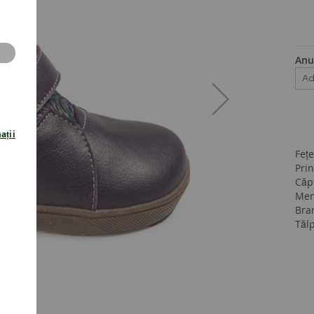
Anu
ații
Fețe
Prin
Căpt
Mem
Bra
Tăl