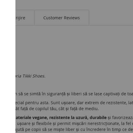
Îngrijire
Customer Reviews
n călătoria Tikki Shoes.
ne dorim să se simtă în siguranță și liberi să se lase captivați de toa
arnă
- special pentru asta. Sunt ușoare, dar extrem de rezistente, late
 mare atât față de copilul tău, cât și față de mediu.
te din
materiale vegane, rezistente la uzură, durabile
și favorizeaz
ile
. Sunt ușoare și flexibile și permit mișcări nerestricționate, la fe
fecte. Îi ajută pe copii să se miște liber și cu încredere în timp ce 