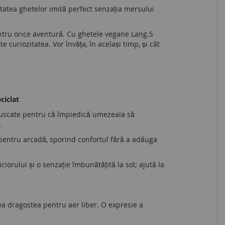
itatea ghetelor imită perfect senzația mersului
ntru orice aventură. Cu ghetele vegane Lang.S
e curiozitatea. Vor învăța, în același timp, și cât
ciclat
uscate pentru că împiedică umezeala să
.
pentru arcadă, sporind confortul fără a adăuga
iorului și o senzație îmbunătățită la sol; ajută la
ea dragostea pentru aer liber. O expresie a