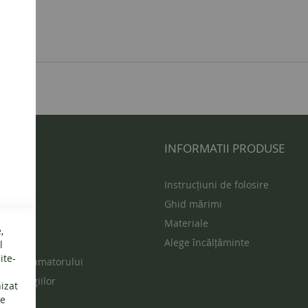
 UTILE
INFORMATII PRODUSE
s
Instrucțiuni de folosire
Ghid mărimi
ur
Materiale
,
vente
Alege încălțăminte
l
ite-
ția consumatorului
rea litigiilor
nizat
de