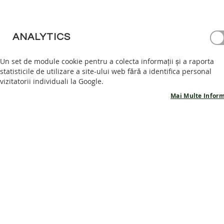
PANTOFI
BAREFOOT
GHETE
ANALYTICS
BAREFOOT
Un set de module cookie pentru a colecta informații și a raporta
ACCESORII
statisticile de utilizare a site-ului web fără a identifica personal
PROMOTII
vizitatorii individuali la Google.
INFORMATII
Mai Multe Inform
PRODUSE
POVESTEA
NOASTRA
CONTACT