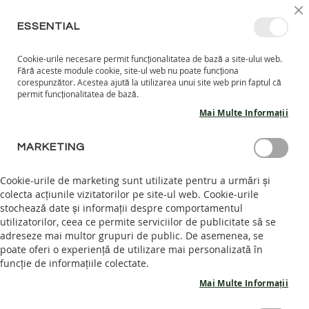
MERGETI
SELECT
INTRĂ ÎN CONT
CREEAZĂ CONT
RO
I
MAGAZ
LA
ESSENTIAL
CONTINUT
Cookie-urile necesare permit funcționalitatea de bază a site-ului web.
CO
CAUTARE
Fără aceste module cookie, site-ul web nu poate funcționa
COPII
corespunzător. Acestea ajută la utilizarea unui site web prin faptul că
permit funcționalitatea de bază.
I
Mai Multe Informații
N
C
Skip
A
MARKETING
to
L
the
T
end
Cookie-urile de marketing sunt utilizate pentru a urmări și
A
of
colecta acțiunile vizitatorilor pe site-ul web. Cookie-urile
R
the
stochează date și informații despre comportamentul
I
images
I
utilizatorilor, ceea ce permite serviciilor de publicitate să se
N
gallery
adreseze mai multor grupuri de public. De asemenea, se
T
poate oferi o experiență de utilizare mai personalizată în
E
funcție de informațiile colectate.
R
I
Mai Multe Informații
O
R