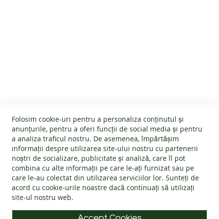
O
O
T
G
H
E
SERVICIU CLIENTI
T
E
B
Despre noi
A
INFORMATII UTILE
Termeni și condiții
R
E
Devino afiliat
F
Folosim cookie-uri pentru a personaliza conținutul și
Politica Cookies
O
#wearlangs
anunțurile, pentru a oferi funcții de social media și pentru
O
INFORMATII PRODUSE
Garanție
a analiza traficul nostru. De asemenea, împărtășim
Livrare
T
informații despre utilizarea site-ului nostru cu partenerii
Politica de retur
Confidentialitate
noștri de socializare, publicitate și analiză, care îl pot
ACCESORII
Instrucțiuni de folosire
Întrebări frecvente
combina cu alte informații pe care le-ați furnizat sau pe
Blog
INFORMATII DE CONTACT
Ghid mărimi
care le-au colectat din utilizarea serviciilor lor. Sunteți de
ANPC - Protecția consumatorului
PROMOTII
acord cu
cookie-urile noastre
dacă continuați să utilizați
Materiale
SOL - Soluționarea litigiilor
site-ul nostru web.
Adresa: Splaiul Tudor Vladimirescu 32, 300185, Timișoara
INFORMATII
Alege încălțăminte
PRODUSE
E-mail:
info@langs.shoes
Accept Cookies