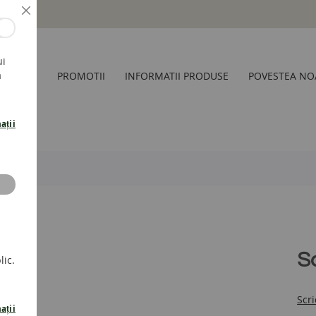
Inchide
ui
a
CESORII
PROMOTII
INFORMATII PRODUSE
POVESTEA NO
ații
S
lic.
Scri
ații