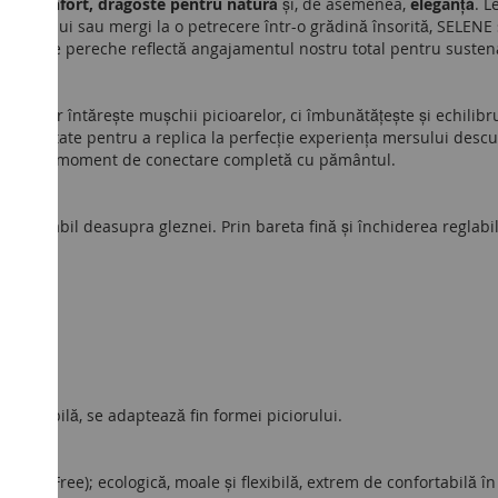
tate, confort, dragoste pentru natură
și, de asemenea,
eleganță
. L
zile orașului sau mergi la o petrecere într-o grădină însorită, SELEN
 fiecare pereche reflectă angajamentul nostru total pentru sustenabi
, nu doar întărește mușchii picioarelor, ci îmbunătățește și echilibrul
roiectate pentru a replica la perfecție experiența mersului desculț,
seamnă un moment de conectare completă cu pământul.
onfortabil deasupra gleznei. Prin bareta fină și închiderea reglab
onfortabilă, se adaptează fin formei piciorului.
hrome-Free); ecologică, moale și flexibilă, extrem de confortabilă în