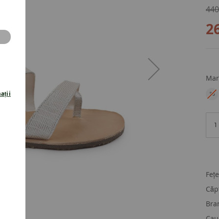
440
2
Mar
ații
36
EU
Fețe
Căp
Bran
Cau