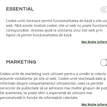
MERGETI
ESSENTIAL
LA
CONTINUT
Cookie-urile necesare permit funcționalitatea de bază a site-ul
web. Fără aceste module cookie, site-ul web nu poate funcțion
COPII
ADULTI
AC
corespunzător. Acestea ajută la utilizarea unui site web prin
COPII
faptul că permit funcționalitatea de bază.
INCALTARI
INTERIOR
Mai Multe Inform
SANDALE
BAREFOOT
ACASĂ
SANDALE DAMĂ SELENE - WHITE
PANTOFI
MARKETING
BAREFOOT
Skip
GHETE
to
Cookie-urile de marketing sunt utilizate pentru a urmări și colecta
BAREFOOT
the
acțiunile vizitatorilor pe site-ul web. Cookie-urile stochează date și
end
informații despre comportamentul utilizatorilor, ceea ce permite
ADULTI
of
serviciilor de publicitate să se adreseze mai multor grupuri de pub
INCALTAMINTE
the
De asemenea, se poate oferi o experiență de utilizare mai
INTERIOR
images
personalizată în funcție de informațiile colectate.
SANDALE
gallery
Mai Multe Inform
BAREFOOT