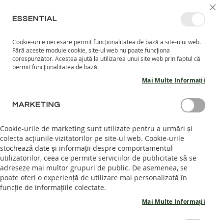
MERGETI
SELECT
INTRĂ ÎN CONT
CREEAZĂ CONT
RO
I
MAGAZ
LA
ESSENTIAL
CONTINUT
Cookie-urile necesare permit funcționalitatea de bază a site-ului web.
CO
CAUTARE
Fără aceste module cookie, site-ul web nu poate funcționa
COPII
corespunzător. Acestea ajută la utilizarea unui site web prin faptul că
permit funcționalitatea de bază.
I
Mai Multe Informații
N
C
Skip
A
MARKETING
to
L
the
T
end
Cookie-urile de marketing sunt utilizate pentru a urmări și
A
of
colecta acțiunile vizitatorilor pe site-ul web. Cookie-urile
R
the
stochează date și informații despre comportamentul
I
images
I
utilizatorilor, ceea ce permite serviciilor de publicitate să se
N
gallery
adreseze mai multor grupuri de public. De asemenea, se
T
poate oferi o experiență de utilizare mai personalizată în
E
funcție de informațiile colectate.
R
I
Mai Multe Informații
O
R