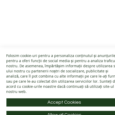
SERVICIU CLIENTI
INFORMATII
Despre noi
Politica Cookie
Termeni și condiții
Garanție
Devino afiliat
Politica de ret
Folosim cookie-uri pentru a personaliza conținutul și anunțurile
#wearlangs
Întrebări frec
pentru a oferi funcții de social media și pentru a analiza traficu
nostru. De asemenea, împărtășim informații despre utilizarea s
Livrare
ANPC - Protec
ului nostru cu partenerii noștri de socializare, publicitate și
Confidentialitate
SOL - Soluționa
analiză, care îl pot combina cu alte informații pe care le-ați fur
sau pe care le-au colectat din utilizarea serviciilor lor. Sunteți 
Blog
acord cu
cookie-urile noastre
dacă continuați să utilizați site-ul
nostru web.
Accept Cookies
Allow all Cookies