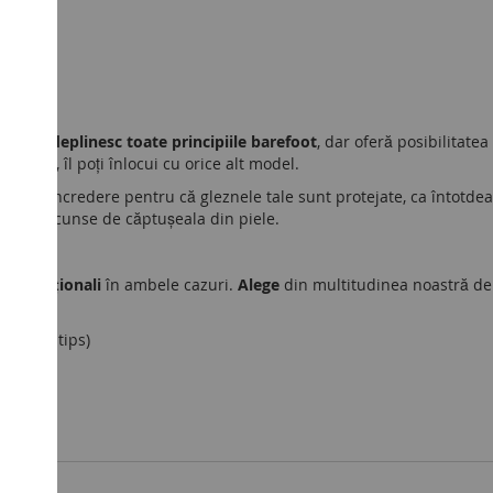
mm.
ai că
îndeplinesc toate principiile barefoot
, dar oferă posibilitatea
așabil, îl poți înlocui cu orice alt model.
ntofii cu încredere pentru că gleznele tale sunt protejate, ca întotd
le sunt ascunse de căptușeala din piele.
ct funcționali
în ambele cazuri.
Alege
din multitudinea noastră de 
arefoot.tips)