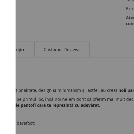
Ext
Aten
con
Îngrijire
Customer Reviews
re funcționalitate, design și minimalism și, astfel, au creat
noii pan
oarelor pe primul loc, însă noi ne-am dorit să oferim mai mult decât
ereche de pantofi care te reprezintă cu adevărat
.
ceptului barefoot: