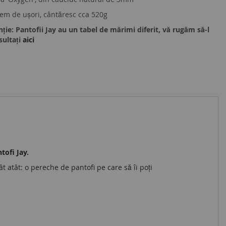
rem de uşori, cântăresc cca 520g
ție: Pantofii Jay au un tabel de mărimi diferit, vă rugăm să-l
sultați
aici
tofi Jay.
 atât: o pereche de pantofi pe care să îi poți