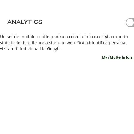
PANTOFI
BAREFOOT
GHETE
ANALYTICS
BAREFOOT
Un set de module cookie pentru a colecta informații și a raporta
ACCESORII
statisticile de utilizare a site-ului web fără a identifica personal
PROMOTII
vizitatorii individuali la Google.
INFORMATII
Mai Multe Inform
PRODUSE
POVESTEA
NOASTRA
CONTACT