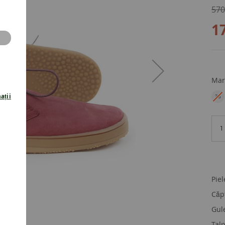
570
1
Mar
ații
36
EU
Piel
Căp
Gul
Tal