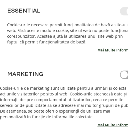
MERGETI
ESSENTIAL
LA
CONTINUT
Cookie-urile necesare permit funcționalitatea de bază a site-ul
web. Fără aceste module cookie, site-ul web nu poate funcțion
COPII
ADULTI
AC
corespunzător. Acestea ajută la utilizarea unui site web prin
COPII
faptul că permit funcționalitatea de bază.
INCALTARI
INTERIOR
Mai Multe Inform
SANDALE
BAREFOOT
ACASĂ
JAY PIELE - BURGUNDY 36-44 EU
PANTOFI
MARKETING
BAREFOOT
Skip
GHETE
to
Cookie-urile de marketing sunt utilizate pentru a urmări și colecta
BAREFOOT
the
acțiunile vizitatorilor pe site-ul web. Cookie-urile stochează date și
end
informații despre comportamentul utilizatorilor, ceea ce permite
ADULTI
of
serviciilor de publicitate să se adreseze mai multor grupuri de pub
INCALTAMINTE
the
De asemenea, se poate oferi o experiență de utilizare mai
INTERIOR
images
personalizată în funcție de informațiile colectate.
SANDALE
gallery
Mai Multe Inform
BAREFOOT