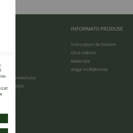
 UTILE
INFORMATII PRODUSE
s
Instrucțiuni de folosire
Ghid mărimi
ur
Materiale
,
vente
Alege încălțăminte
l
ite-
ția consumatorului
rea litigiilor
nizat
de