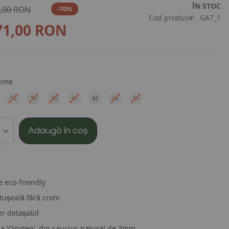
ÎN STOC
,00 RON
-70%
Cod produs
GA7_1
71,00 RON
ime
38
39
40
41
42
43
44
EU
EU
EU
EU
EU
EU
EU
Adaugă în coș
e eco-friendly
tușeală fără crom
er detașabil
pa 'Oxygen', din cauciuc natural de 3mm