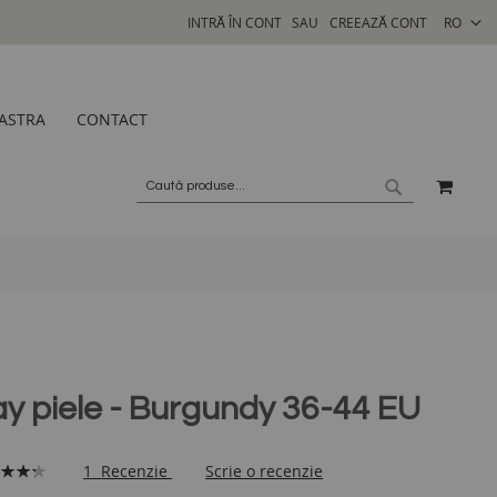
SELECTA
INTRĂ ÎN CONT
CREEAZĂ CONT
RO
MAGAZI
ASTRA
CONTACT
COSU
CAUTARE
CAUTARE
ay piele - Burgundy 36-44 EU
enzie:
1
Recenzie
Scrie o recenzie
100
f