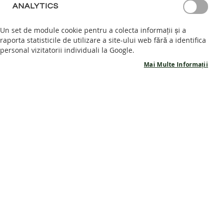
ANALYTICS
Se
S
FILTRELE TALE
FILTRE APLICATE
de
A
Un set de module cookie pentru a colecta informații și a
N
raporta statisticile de utilizare a site-ului web fără a identifica
D
personal vizitatorii individuali la Google.
A
L
Mai Multe Informații
ARTICOLELE
1
-
12
DIN
83
E
B
A
R
E
F
Produse
Produse
O
O
favorite
favorite
T
P
A
N
T
O
F
I