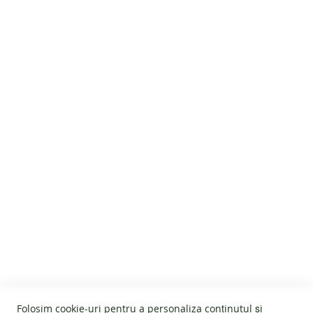
SERVICIU CLIENTI
Despre noi
INFORMATII UTILE
Termeni și condiții
Devino afiliat
Folosim cookie-uri pentru a personaliza conținutul și