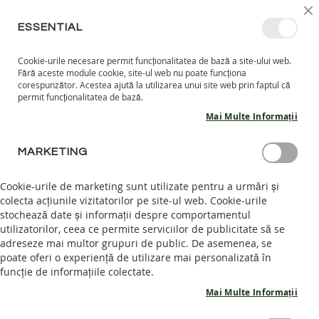
MERGETI
SELECT
INTRĂ ÎN CONT
CREEAZĂ CONT
RO
I
MAGAZ
LA
ESSENTIAL
CONTINUT
Cookie-urile necesare permit funcționalitatea de bază a site-ului web.
CO
CAUTARE
Fără aceste module cookie, site-ul web nu poate funcționa
COPII
corespunzător. Acestea ajută la utilizarea unui site web prin faptul că
permit funcționalitatea de bază.
I
Mai Multe Informații
N
C
PROMOTII
A
MARKETING
L
Descoperă oferte incredibile în categoria noastră de Promoții,
T
Cookie-urile de marketing sunt utilizate pentru a urmări și
unde poți găsi încălțăminte și accesorii barefoot eco-friendly
A
colecta acțiunile vizitatorilor pe site-ul web. Cookie-urile
R
la prețuri speciale. Fiecare promoție este atent selectată
stochează date și informații despre comportamentul
I
pentru a-ți oferi cel mai bun raport calitate-preț, fără a
I
utilizatorilor, ceea ce permite serviciilor de publicitate să se
compromite calitatea, confortul sau sustenabilitatea. De la
N
adreseze mai multor grupuri de public. De asemenea, se
reduceri la pantofii noștri atent concepuți până la oferte
T
poate oferi o experiență de utilizare mai personalizată în
speciale pentru accesoriile noastre ecologice, promoțiile
E
funcție de informațiile colectate.
noastre fac ușor să susții sănătatea ta și a planetei în timp ce
R
te bucuri de economii fantastice. Nu rata aceste oportunități
I
Mai Multe Informații
limitate de a păși într-un viitor mai verde cu Lang.S.
O
R