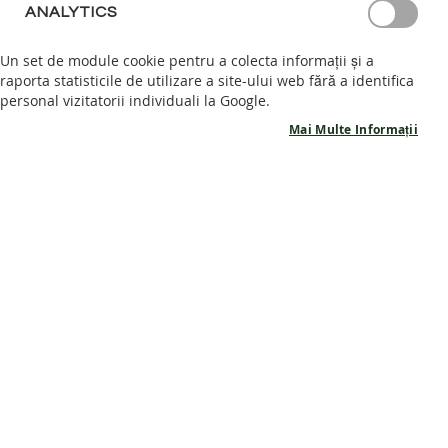
ANALYTICS
S
A
Un set de module cookie pentru a colecta informații și a
N
raporta statisticile de utilizare a site-ului web fără a identifica
D
personal vizitatorii individuali la Google.
A
Skip
L
Mai Multe Informații
to
Sandale barefoot NIDO - Fig
E
the
B
beginning
A
Scrieți o recenzie
of
R
INDISPONIBIL
the
E
Cod produs
SC2_24
F
images
O
gallery
O
Anunță-mă când produsul revine în stoc
T
Abonare
P
A
N
T
O
Piele calitate premium
F
I
Branț textil de 0.8 mm