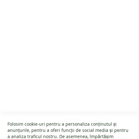
D
A
Îngrijire
L
E
B
Customer Reviews
A
R
E
F
O
O
T
P
A
N
SERVICIU CLIENTI
T
O
F
Despre noi
I
INFORMATII UTILE
Termeni și condiții
B
A
Devino afiliat
R
Folosim cookie-uri pentru a personaliza conținutul și
Politica Cookies
#wearlangs
E
anunțurile, pentru a oferi funcții de social media și pentru
F
INFORMATII PRODUSE
Garanție
a analiza traficul nostru. De asemenea, împărtășim
Livrare