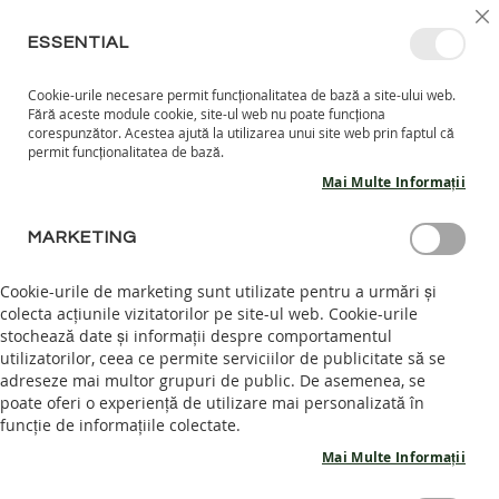
MERGETI
SELECT
INTRĂ ÎN CONT
CREEAZĂ CONT
RO
I
MAGAZ
LA
ESSENTIAL
CONTINUT
Cookie-urile necesare permit funcționalitatea de bază a site-ului web.
CO
CAUTARE
Fără aceste module cookie, site-ul web nu poate funcționa
COPII
corespunzător. Acestea ajută la utilizarea unui site web prin faptul că
permit funcționalitatea de bază.
I
Mai Multe Informații
N
C
Skip
A
MARKETING
to
L
the
T
end
Cookie-urile de marketing sunt utilizate pentru a urmări și
A
of
colecta acțiunile vizitatorilor pe site-ul web. Cookie-urile
R
the
stochează date și informații despre comportamentul
I
images
I
utilizatorilor, ceea ce permite serviciilor de publicitate să se
N
gallery
adreseze mai multor grupuri de public. De asemenea, se
T
poate oferi o experiență de utilizare mai personalizată în
E
funcție de informațiile colectate.
R
I
Mai Multe Informații
O
R