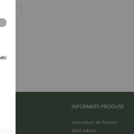
ații
 UTILE
INFORMATII PRODUSE
s
Instrucțiuni de folosire
Ghid mărimi