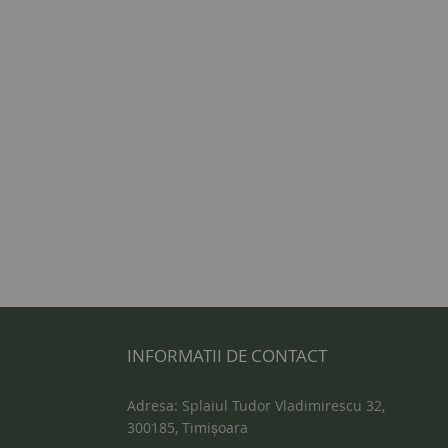
INFORMATII DE CONTACT
Adresa: Splaiul Tudor Vladimirescu 32,
300185, Timișoara