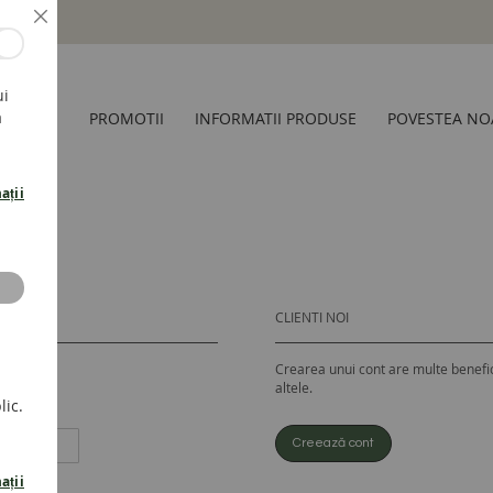
Inchide
ui
a
CESORII
PROMOTII
INFORMATII PRODUSE
POVESTEA NO
ații
CLIENTI NOI
Crearea unui cont are multe benefic
altele.
lic.
Creează cont
ații