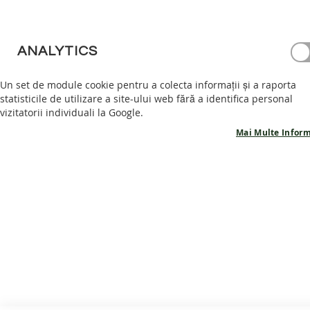
Parola
PANTOFI
BAREFOOT
GHETE
ANALYTICS
Afișează parola
BAREFOOT
Un set de module cookie pentru a colecta informații și a raporta
ACCESORII
Ai uitat parola?
Intră în cont
statisticile de utilizare a site-ului web fără a identifica personal
PROMOTII
vizitatorii individuali la Google.
INFORMATII
Mai Multe Inform
PRODUSE
POVESTEA
NOASTRA
CONTACT
SERVICIU CLIENTI
INFORMATII
Despre noi
Politica Cookie
Termeni și condiții
Garanție