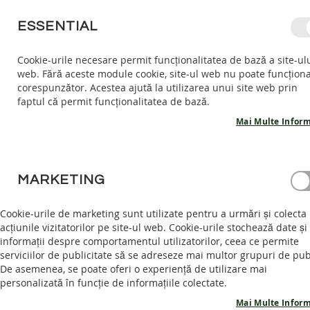
MERGETI
ESSENTIAL
LA
CONTINUT
Cookie-urile necesare permit funcționalitatea de bază a site-ul
web. Fără aceste module cookie, site-ul web nu poate funcțion
COPII
ADULTI
AC
corespunzător. Acestea ajută la utilizarea unui site web prin
COPII
faptul că permit funcționalitatea de bază.
INCALTARI
INTERIOR
Mai Multe Inform
SANDALE
BAREFOOT
CONECTARE CLIENT
PANTOFI
MARKETING
BAREFOOT
AUTENTIFICARE
GHETE
Cookie-urile de marketing sunt utilizate pentru a urmări și colecta
BAREFOOT
acțiunile vizitatorilor pe site-ul web. Cookie-urile stochează date și
Intră în cont pentru a te bucura de intreaga experienta.
informații despre comportamentul utilizatorilor, ceea ce permite
ADULTI
serviciilor de publicitate să se adreseze mai multor grupuri de pub
INCALTAMINTE
Email
De asemenea, se poate oferi o experiență de utilizare mai
INTERIOR
personalizată în funcție de informațiile colectate.
SANDALE
Mai Multe Inform
BAREFOOT