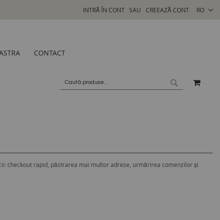
SELECTA
INTRĂ ÎN CONT
CREEAZĂ CONT
RO
MAGAZI
ASTRA
CONTACT
COSU
CAUTARE
CAUTARE
ii: checkout rapid, păstrarea mai multor adrese, urmărirea comenzilor și