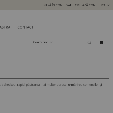
SELECTA
INTRĂ ÎN CONT
CREEAZĂ CONT
RO
MAGAZI
ASTRA
CONTACT
COSU
CAUTARE
CAUTARE
ii: checkout rapid, păstrarea mai multor adrese, urmărirea comenzilor și