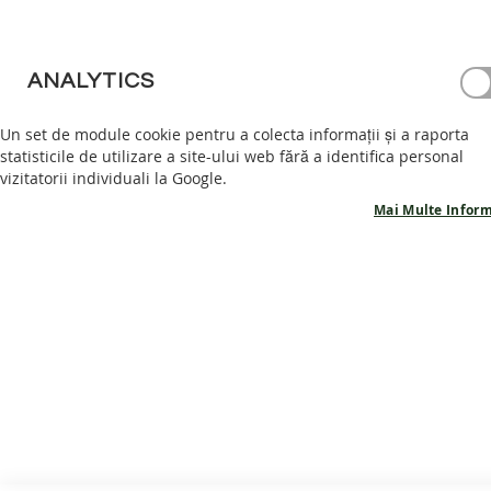
Parola
PANTOFI
BAREFOOT
GHETE
ANALYTICS
Afișează parola
BAREFOOT
Un set de module cookie pentru a colecta informații și a raporta
ACCESORII
Ai uitat parola?
Intră în cont
statisticile de utilizare a site-ului web fără a identifica personal
PROMOTII
vizitatorii individuali la Google.
INFORMATII
Mai Multe Inform
PRODUSE
POVESTEA
NOASTRA
CONTACT
SERVICIU CLIENTI
INFORMATII
Despre noi
Politica Cookie
Termeni și condiții
Garanție