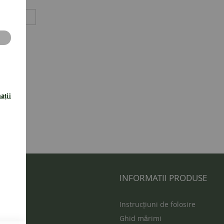
ații
 UTILE
INFORMATII PRODUSE
s
Instrucțiuni de folosire
Ghid mărimi