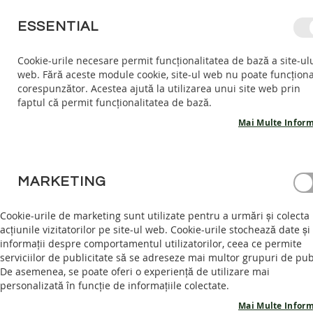
MERGETI
ESSENTIAL
LA
CONTINUT
Cookie-urile necesare permit funcționalitatea de bază a site-ul
web. Fără aceste module cookie, site-ul web nu poate funcțion
COPII
ADULTI
AC
corespunzător. Acestea ajută la utilizarea unui site web prin
COPII
faptul că permit funcționalitatea de bază.
INCALTARI
INTERIOR
Mai Multe Inform
SANDALE
BAREFOOT
CONECTARE CLIENT
PANTOFI
MARKETING
BAREFOOT
AUTENTIFICARE
GHETE
Cookie-urile de marketing sunt utilizate pentru a urmări și colecta
BAREFOOT
acțiunile vizitatorilor pe site-ul web. Cookie-urile stochează date și
Intră în cont pentru a te bucura de intreaga experienta.
informații despre comportamentul utilizatorilor, ceea ce permite
ADULTI
serviciilor de publicitate să se adreseze mai multor grupuri de pub
INCALTAMINTE
Email
De asemenea, se poate oferi o experiență de utilizare mai
INTERIOR
personalizată în funcție de informațiile colectate.
SANDALE
Mai Multe Inform
BAREFOOT