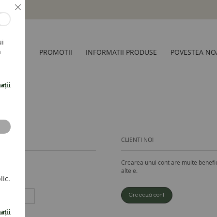
Inchide
ui
a
CESORII
PROMOTII
INFORMATII PRODUSE
POVESTEA NO
ații
CLIENTI NOI
Crearea unui cont are multe benefic
altele.
lic.
Creează cont
ații