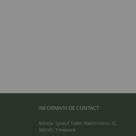
INFORMATII DE CONTACT
Adresa: Splaiul Tudor Vladimirescu 32,
300185, Timișoara