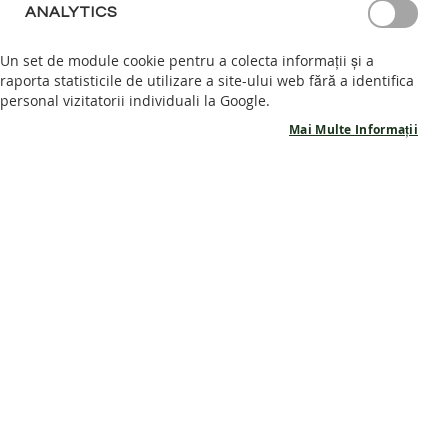
ANALYTICS
S
Afișează parola
A
Un set de module cookie pentru a colecta informații și a
N
raporta statisticile de utilizare a site-ului web fără a identifica
Intră în cont
D
personal vizitatorii individuali la Google.
A
L
Ai uitat parola?
Mai Multe Informații
E
B
A
R
E
F
CLIENTI NOI
O
O
Crearea unui cont are multe beneficii: checkout rapid, păstrarea mai
T
multor adrese, urmărirea comenzilor și altele.
P
A
Creează cont
N
T
O
F
I