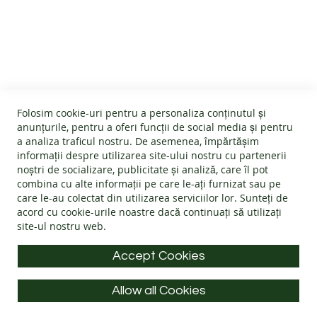
B
A
SERVICIU CLIENTI
R
E
F
Despre noi
O
O
INFORMATII UTILE
Termeni și condiții
T
Devino afiliat
Folosim cookie-uri pentru a personaliza conținutul și
G
Politica Cookies
#wearlangs
anunțurile, pentru a oferi funcții de social media și pentru
H
INFORMATII PRODUSE
Garanție
a analiza traficul nostru. De asemenea, împărtășim
Livrare
E
informații despre utilizarea site-ului nostru cu partenerii
T
Politica de retur
Confidentialitate
noștri de socializare, publicitate și analiză, care îl pot
E
Instrucțiuni de folosire
Întrebări frecvente
B
combina cu alte informații pe care le-ați furnizat sau pe
Blog
INFORMATII DE CONTACT
A
Ghid mărimi
care le-au colectat din utilizarea serviciilor lor. Sunteți de
ANPC - Protecția consumatorului
R
acord cu
cookie-urile noastre
dacă continuați să utilizați
Materiale
SOL - Soluționarea litigiilor
E
site-ul nostru web.
Adresa: Splaiul Tudor Vladimirescu 32, 300185, Timișoara
F
Alege încălțăminte
O
E-mail:
info@langs.shoes
Accept Cookies
O
T
Telefon:
+40 770 132 039
Allow all Cookies
Luni - Vineri: 9:00 - 16:00
ADULTI
All rights reserved © LANG.S 2026