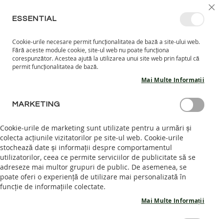
MERGETI
SELECT
INTRĂ ÎN CONT
CREEAZĂ CONT
RO
I
MAGAZ
LA
ESSENTIAL
CONTINUT
Cookie-urile necesare permit funcționalitatea de bază a site-ului web.
CO
CAUTARE
Fără aceste module cookie, site-ul web nu poate funcționa
COPII
corespunzător. Acestea ajută la utilizarea unui site web prin faptul că
permit funcționalitatea de bază.
I
Mai Multe Informații
N
C
CONECTARE CLIENT
A
MARKETING
L
T
AUTENTIFICARE
Cookie-urile de marketing sunt utilizate pentru a urmări și
A
colecta acțiunile vizitatorilor pe site-ul web. Cookie-urile
R
Intră în cont pentru a te bucura de intreaga experienta.
stochează date și informații despre comportamentul
I
I
utilizatorilor, ceea ce permite serviciilor de publicitate să se
Email
N
adreseze mai multor grupuri de public. De asemenea, se
T
poate oferi o experiență de utilizare mai personalizată în
E
funcție de informațiile colectate.
R
I
Mai Multe Informații
Parola
O
R