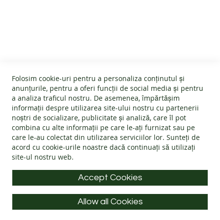
B
A
SERVICIU CLIENTI
R
E
F
Despre noi
O
O
INFORMATII UTILE
Termeni și condiții
T
Devino afiliat
Folosim cookie-uri pentru a personaliza conținutul și
G
Politica Cookies
#wearlangs
anunțurile, pentru a oferi funcții de social media și pentru
H
INFORMATII PRODUSE
Garanție
a analiza traficul nostru. De asemenea, împărtășim
Livrare
E
informații despre utilizarea site-ului nostru cu partenerii
T
Politica de retur
Confidentialitate
noștri de socializare, publicitate și analiză, care îl pot
E
Instrucțiuni de folosire
Întrebări frecvente
B
combina cu alte informații pe care le-ați furnizat sau pe
Blog
INFORMATII DE CONTACT
A
Ghid mărimi
care le-au colectat din utilizarea serviciilor lor. Sunteți de
ANPC - Protecția consumatorului
R
acord cu
cookie-urile noastre
dacă continuați să utilizați
Materiale
SOL - Soluționarea litigiilor
E
site-ul nostru web.
Adresa: Splaiul Tudor Vladimirescu 32, 300185, Timișoara
F
Alege încălțăminte
O
E-mail:
info@langs.shoes
Accept Cookies
O
T
Telefon:
+40 770 132 039
Allow all Cookies
Luni - Vineri: 9:00 - 16:00
ADULTI
All rights reserved © LANG.S 2026