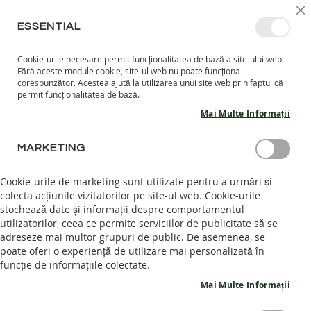
MERGETI
SELECT
INTRĂ ÎN CONT
CREEAZĂ CONT
RO
I
MAGAZ
LA
ESSENTIAL
CONTINUT
Cookie-urile necesare permit funcționalitatea de bază a site-ului web.
CO
CAUTARE
Fără aceste module cookie, site-ul web nu poate funcționa
COPII
corespunzător. Acestea ajută la utilizarea unui site web prin faptul că
permit funcționalitatea de bază.
I
Mai Multe Informații
N
C
CONECTARE CLIENT
A
MARKETING
L
T
AUTENTIFICARE
Cookie-urile de marketing sunt utilizate pentru a urmări și
A
colecta acțiunile vizitatorilor pe site-ul web. Cookie-urile
R
Intră în cont pentru a te bucura de intreaga experienta.
stochează date și informații despre comportamentul
I
I
utilizatorilor, ceea ce permite serviciilor de publicitate să se
Email
N
adreseze mai multor grupuri de public. De asemenea, se
T
poate oferi o experiență de utilizare mai personalizată în
E
funcție de informațiile colectate.
R
I
Mai Multe Informații
Parola
O
R