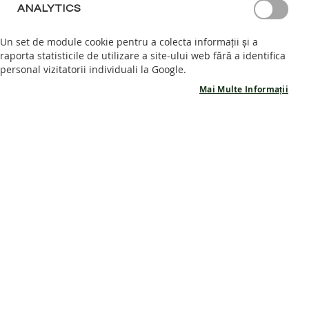
ANALYTICS
S
Afișează parola
A
Un set de module cookie pentru a colecta informații și a
N
raporta statisticile de utilizare a site-ului web fără a identifica
Intră în cont
D
personal vizitatorii individuali la Google.
A
L
Ai uitat parola?
Mai Multe Informații
E
B
A
R
E
F
CLIENTI NOI
O
O
Crearea unui cont are multe beneficii: checkout rapid, păstrarea mai
T
multor adrese, urmărirea comenzilor și altele.
P
A
Creează cont
N
T
O
F
I