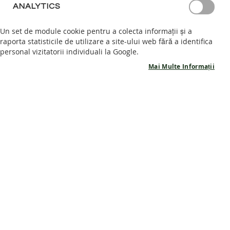
ANALYTICS
S
Afișează parola
A
Un set de module cookie pentru a colecta informații și a
N
raporta statisticile de utilizare a site-ului web fără a identifica
Intră în cont
D
personal vizitatorii individuali la Google.
A
L
Ai uitat parola?
Mai Multe Informații
E
B
A
R
E
F
CLIENTI NOI
O
O
Crearea unui cont are multe beneficii: checkout rapid, păstrarea mai
T
multor adrese, urmărirea comenzilor și altele.
P
A
Creează cont
N
T
O
F
I