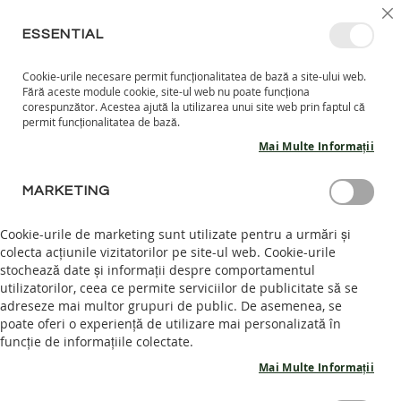
MERGETI
SELECT
INTRĂ ÎN CONT
CREEAZĂ CONT
RO
I
MAGAZ
LA
ESSENTIAL
CONTINUT
Cookie-urile necesare permit funcționalitatea de bază a site-ului web.
CO
CAUTARE
Fără aceste module cookie, site-ul web nu poate funcționa
COPII
corespunzător. Acestea ajută la utilizarea unui site web prin faptul că
permit funcționalitatea de bază.
I
Mai Multe Informații
N
C
CONECTARE CLIENT
A
MARKETING
L
T
AUTENTIFICARE
Cookie-urile de marketing sunt utilizate pentru a urmări și
A
colecta acțiunile vizitatorilor pe site-ul web. Cookie-urile
R
Intră în cont pentru a te bucura de intreaga experienta.
stochează date și informații despre comportamentul
I
I
utilizatorilor, ceea ce permite serviciilor de publicitate să se
Email
N
adreseze mai multor grupuri de public. De asemenea, se
T
poate oferi o experiență de utilizare mai personalizată în
E
funcție de informațiile colectate.
R
I
Mai Multe Informații
Parola
O
R