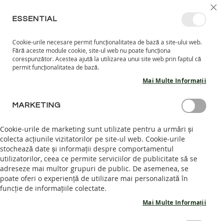
MERGETI
SELECT
INTRĂ ÎN CONT
CREEAZĂ CONT
RO
I
MAGAZ
LA
ESSENTIAL
CONTINUT
Cookie-urile necesare permit funcționalitatea de bază a site-ului web.
CO
CAUTARE
Fără aceste module cookie, site-ul web nu poate funcționa
COPII
corespunzător. Acestea ajută la utilizarea unui site web prin faptul că
permit funcționalitatea de bază.
I
Mai Multe Informații
N
C
Skip
A
MARKETING
to
L
the
T
end
Cookie-urile de marketing sunt utilizate pentru a urmări și
A
of
colecta acțiunile vizitatorilor pe site-ul web. Cookie-urile
R
the
stochează date și informații despre comportamentul
I
images
I
utilizatorilor, ceea ce permite serviciilor de publicitate să se
N
gallery
adreseze mai multor grupuri de public. De asemenea, se
T
poate oferi o experiență de utilizare mai personalizată în
E
funcție de informațiile colectate.
R
I
Mai Multe Informații
O
R