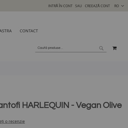
SELECTA
INTRĂ ÎN CONT
CREEAZĂ CONT
RO
MAGAZI
ASTRA
CONTACT
COSU
CAUTARE
CAUTARE
antofi HARLEQUIN - Vegan Olive
eți o recenzie