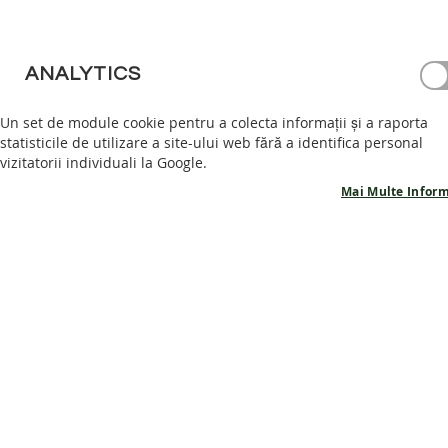
PANTOFI
BAREFOOT
GHETE
ANALYTICS
BAREFOOT
Un set de module cookie pentru a colecta informații și a raporta
ACCESORII
statisticile de utilizare a site-ului web fără a identifica personal
PROMOTII
vizitatorii individuali la Google.
INFORMATII
Mai Multe Inform
PRODUSE
POVESTEA
NOASTRA
CONTACT