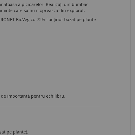
ănătoasă a picioarelor. Realizați din bumbac
țăminte care să nu îi oprească din explorat.
 CORONET BioVeg cu 75% conținut bazat pe plante
t de importantă pentru echilibru.
at pe plante).