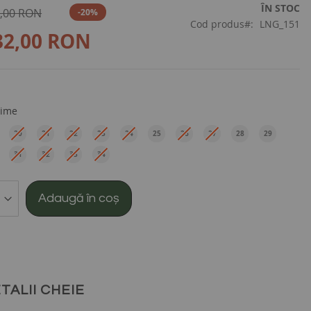
ÎN STOC
,00 RON
-20%
Cod produs
LNG_151
32,00 RON
ime
20
21
22
23
24
25
26
27
28
29
EU
EU
EU
EU
EU
EU
EU
EU
EU
EU
31
32
33
34
EU
EU
EU
EU
Adaugă în coș
TALII CHEIE