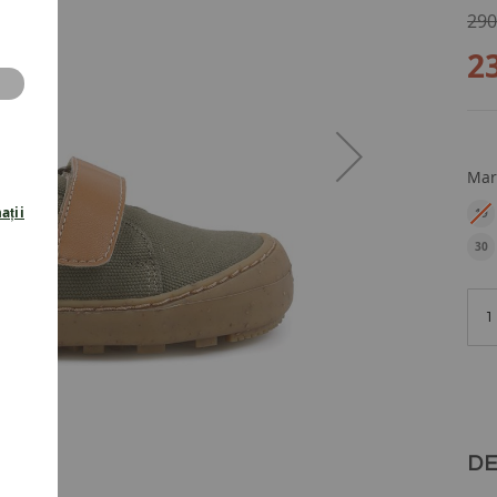
290
2
Mar
ații
19
EU
30
EU
DE