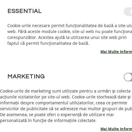
MERGETI
ESSENTIAL
LA
CONTINUT
Cookie-urile necesare permit funcționalitatea de bază a site-ul
web. Fără aceste module cookie, site-ul web nu poate funcțion
COPII
ADULTI
AC
corespunzător. Acestea ajută la utilizarea unui site web prin
COPII
faptul că permit funcționalitatea de bază.
INCALTARI
INTERIOR
Mai Multe Inform
SANDALE
BAREFOOT
ACASĂ
PANTOFI HARLEQUIN - VEGAN OLIVE
PANTOFI
MARKETING
BAREFOOT
Skip
GHETE
to
Cookie-urile de marketing sunt utilizate pentru a urmări și colecta
BAREFOOT
the
acțiunile vizitatorilor pe site-ul web. Cookie-urile stochează date și
end
informații despre comportamentul utilizatorilor, ceea ce permite
ADULTI
of
serviciilor de publicitate să se adreseze mai multor grupuri de pub
INCALTAMINTE
the
De asemenea, se poate oferi o experiență de utilizare mai
INTERIOR
images
personalizată în funcție de informațiile colectate.
SANDALE
gallery
Mai Multe Inform
BAREFOOT