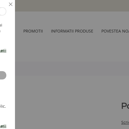
Inchide
ui
a
CESORII
PROMOTII
INFORMATII PRODUSE
POVESTEA NO
ații
P
lic.
Scri
ații