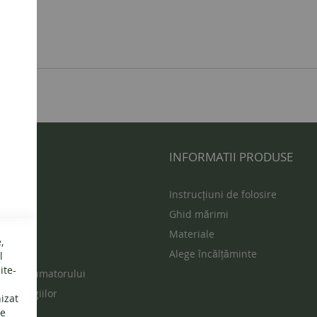
 UTILE
INFORMATII PRODUSE
s
Instrucțiuni de folosire
Ghid mărimi
ur
Materiale
,
vente
Alege încălțăminte
l
ite-
ția consumatorului
rea litigiilor
nizat
de