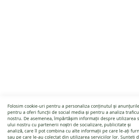
SERVICIU CLIENTI
INFORMATII
Despre noi
Politica Cookie
Termeni și condiții
Garanție
Devino afiliat
Politica de ret
Folosim cookie-uri pentru a personaliza conținutul și anunțurile
#wearlangs
Întrebări frec
pentru a oferi funcții de social media și pentru a analiza traficu
nostru. De asemenea, împărtășim informații despre utilizarea s
Livrare
ANPC - Protec
ului nostru cu partenerii noștri de socializare, publicitate și
Confidentialitate
SOL - Soluționa
analiză, care îl pot combina cu alte informații pe care le-ați fur
sau pe care le-au colectat din utilizarea serviciilor lor. Sunteți 
Blog