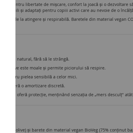
diți pentru libertate de mișcare, confort la joacă și o dezvoltare s
, flexibili și adaptați pentru copiii activi care au nevoie de o încăl
ve, moale la atingere și respirabilă. Baretele din material vegan
răsfire natural, fără să le strângă.
rde olive este moale și permite piciorului să respire.
vit pentru pielea sensibilă a celor mici.
bus, oferă o amortizare discretă.
ibilă și oferă protecție, menținând senzația de „mers desculț" atâ
verde olive) și barete din material vegan BioVeg (75% conținut baz