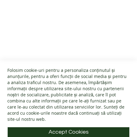
SERVICIU CLIENTI
Despre noi
INFORMATII UTILE
Termeni și condiții
Devino afiliat
Folosim cookie-uri pentru a personaliza conținutul și
Politica Cookies
#wearlangs
anunțurile, pentru a oferi funcții de social media și pentru
INFORMATII PRODUSE
Garanție
a analiza traficul nostru. De asemenea, împărtășim
Livrare
informații despre utilizarea site-ului nostru cu partenerii
Politica de retur
Confidentialitate
noștri de socializare, publicitate și analiză, care îl pot
Instrucțiuni de folosire
Întrebări frecvente
combina cu alte informații pe care le-ați furnizat sau pe
Blog
INFORMATII DE CONTACT
Ghid mărimi
care le-au colectat din utilizarea serviciilor lor. Sunteți de
ANPC - Protecția consumatorului
acord cu
cookie-urile noastre
dacă continuați să utilizați
Materiale
SOL - Soluționarea litigiilor
site-ul nostru web.
Adresa: Splaiul Tudor Vladimirescu 32, 300185, Timișoara
Alege încălțăminte
E-mail:
info@langs.shoes
Accept Cookies