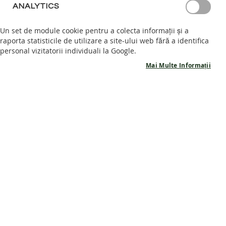
ANALYTICS
S
Produse
Produse
A
Un set de module cookie pentru a colecta informații și a
favorite
favorite
N
raporta statisticile de utilizare a site-ului web fără a identifica
D
personal vizitatorii individuali la Google.
A
L
Mai Multe Informații
E
B
A
R
E
F
Pantofi barefoot BREEZE
Pantofi barefoot BREEZE
O
O
- Vintage Jade
- Vintage Olive
T
Recenzie:
1
Recenzie
Scrieți o recenzie
87%
575,00 RON
575,00 RON
P
-30%
-30%
A
402,50 RON
402,50 RON
N
T
O
F
Adaugă în coș
Adaugă în coș
I