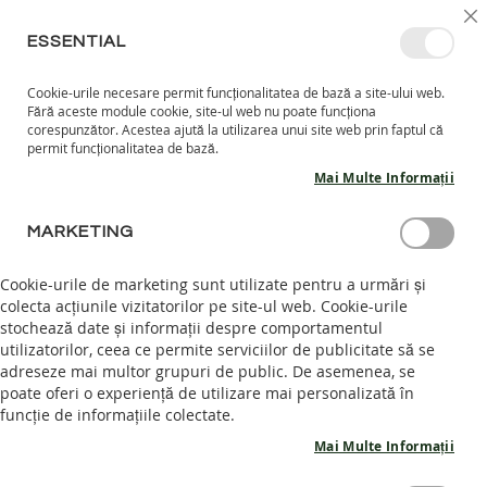
MERGETI
SELECT
INTRĂ ÎN CONT
CREEAZĂ CONT
RO
I
MAGAZ
LA
ESSENTIAL
CONTINUT
Cookie-urile necesare permit funcționalitatea de bază a site-ului web.
CO
CAUTARE
Fără aceste module cookie, site-ul web nu poate funcționa
COPII
corespunzător. Acestea ajută la utilizarea unui site web prin faptul că
permit funcționalitatea de bază.
I
Mai Multe Informații
N
C
REZULTATELE CĂUTĂRII PENTRU: 'BREEZE'
A
MARKETING
L
Se
T
SORTEAZĂ DUPĂ
FILTRELE TALE
Cookie-urile de marketing sunt utilizate pentru a urmări și
as
A
colecta acțiunile vizitatorilor pe site-ul web. Cookie-urile
R
stochează date și informații despre comportamentul
I
I
utilizatorilor, ceea ce permite serviciilor de publicitate să se
N
adreseze mai multor grupuri de public. De asemenea, se
T
poate oferi o experiență de utilizare mai personalizată în
ARTICOLELE
1
-
12
DIN
13
E
funcție de informațiile colectate.
R
I
Mai Multe Informații
O
R