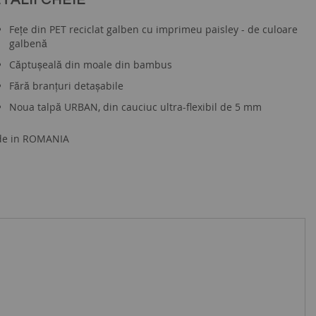
TALII CHEIE
Fețe din PET reciclat galben cu imprimeu paisley - de culoare
galbenă
Căptușeală din moale din bambus
Fără branțuri detașabile
Noua talpă URBAN, din cauciuc ultra-flexibil de 5 mm
e in ROMANIA