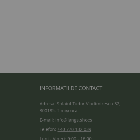
INFORMATII DE CONTACT
Adresa: Splaiul Tudor Vladimirescu 32,
300185, Timișoara
E-mail:
info@langs.shoes
Telefon:
+40 770 132 039
Luni - Vineri: 9:00 - 16:00