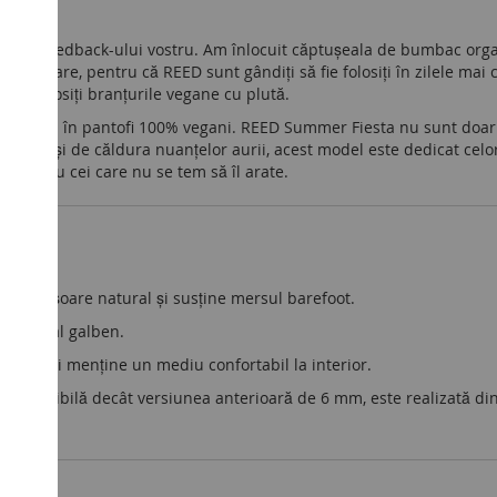
în urma feedback-ului vostru. Am înlocuit căptușeala de bumbac org
imentare, pentru că REED sunt gândiți să fie folosiți în zilele mai c
 să folosiți
branțurile vegane cu plută
.
lor - totul în pantofi 100% vegani. REED Summer Fiesta nu sunt doar s
paisley și de căldura nuanțelor aurii, acest model este dedicat celor
, pentru cei care nu se tem să îl arate.
 desfășoare natural și susține mersul barefoot.
 pe fundal galben.
atea și menține un mediu confortabil la interior.
i flexibilă decât versiunea anterioară de 6 mm, este realizată din