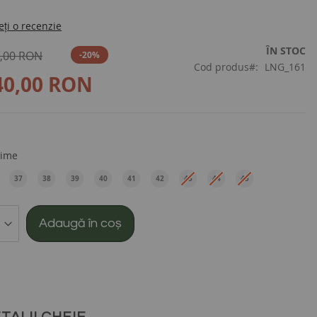
eți o recenzie
ÎN STOC
,00 RON
-20%
Cod produs
LNG_161
40,00 RON
ime
37
38
39
40
41
42
43
44
45
EU
EU
EU
EU
EU
EU
EU
EU
EU
Adaugă în coș