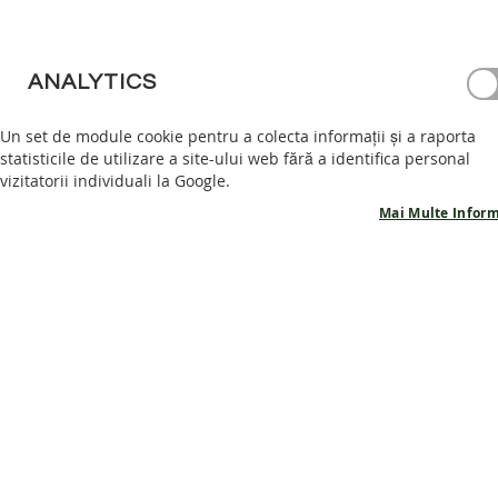
PANTOFI
BAREFOOT
GHETE
ANALYTICS
BAREFOOT
Un set de module cookie pentru a colecta informații și a raporta
ACCESORII
statisticile de utilizare a site-ului web fără a identifica personal
PROMOTII
vizitatorii individuali la Google.
INFORMATII
Mai Multe Inform
PRODUSE
POVESTEA
NOASTRA
CONTACT