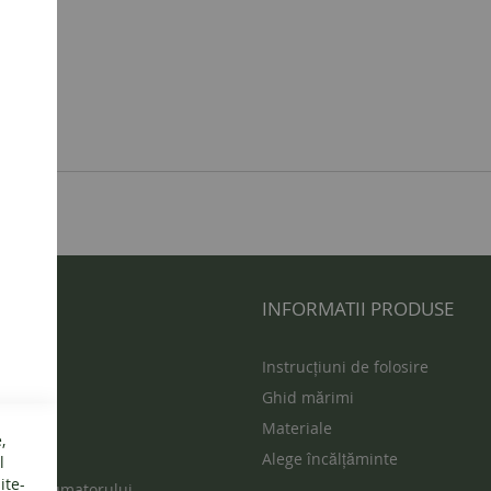
 UTILE
INFORMATII PRODUSE
s
Instrucțiuni de folosire
Ghid mărimi
ur
Materiale
,
vente
Alege încălțăminte
l
ite-
ția consumatorului