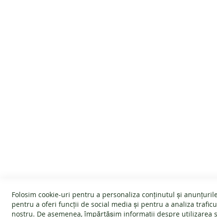
100% vegan
SERVICIU CLIENTI
INFORMATII
Despre noi
Politica Cookie
Termeni și condiții
Garanție
Devino afiliat
Politica de ret
Folosim cookie-uri pentru a personaliza conținutul și anunțurile
#wearlangs
Întrebări frec
pentru a oferi funcții de social media și pentru a analiza traficu
nostru. De asemenea, împărtășim informații despre utilizarea s
Livrare
ANPC - Protec