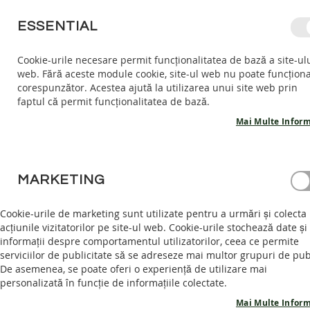
MERGETI
ESSENTIAL
LA
CONTINUT
Cookie-urile necesare permit funcționalitatea de bază a site-ul
web. Fără aceste module cookie, site-ul web nu poate funcțion
COPII
ADULTI
AC
corespunzător. Acestea ajută la utilizarea unui site web prin
COPII
faptul că permit funcționalitatea de bază.
INCALTARI
INTERIOR
Mai Multe Inform
SANDALE
BAREFOOT
ACASĂ
SNEAKERSI VEGANI REED - SUMMER FIESTA
PANTOFI
MARKETING
BAREFOOT
Skip
GHETE
to
Cookie-urile de marketing sunt utilizate pentru a urmări și colecta
BAREFOOT
the
acțiunile vizitatorilor pe site-ul web. Cookie-urile stochează date și
end
informații despre comportamentul utilizatorilor, ceea ce permite
ADULTI
of
serviciilor de publicitate să se adreseze mai multor grupuri de pub
INCALTAMINTE
the
De asemenea, se poate oferi o experiență de utilizare mai
INTERIOR
images
personalizată în funcție de informațiile colectate.
SANDALE
gallery
Mai Multe Inform
BAREFOOT