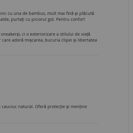
anic cu una de bambus, mult mai fină și plăcută
alde, purtați cu piciorul gol. Pentru confort
neakerși, ci o exteriorizare a stilului de viață
 care adoră mișcarea, bucuria clipei și libertatea
 cauciuc natural. Oferă protecție și menține