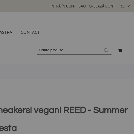
SELECTA
INTRĂ ÎN CONT
CREEAZĂ CONT
RO
MAGAZI
ASTRA
CONTACT
COSU
CAUTARE
CAUTARE
neakersi vegani REED - Summer
iesta