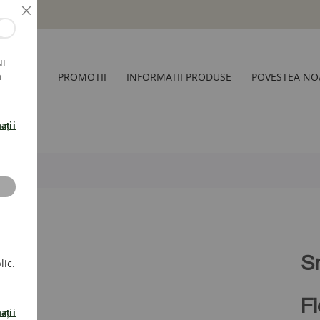
Inchide
ui
a
CESORII
PROMOTII
INFORMATII PRODUSE
POVESTEA NO
ații
S
lic.
F
ații