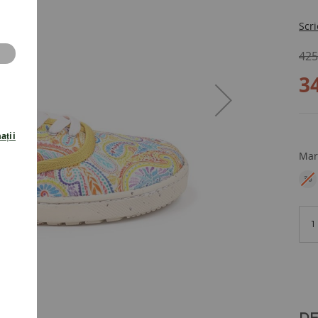
Scri
425
3
ații
Mar
36
EU