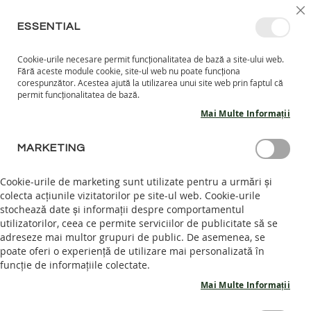
MERGETI
SELECT
INTRĂ ÎN CONT
CREEAZĂ CONT
RO
I
MAGAZ
LA
ESSENTIAL
CONTINUT
Cookie-urile necesare permit funcționalitatea de bază a site-ului web.
CO
CAUTARE
Fără aceste module cookie, site-ul web nu poate funcționa
COPII
corespunzător. Acestea ajută la utilizarea unui site web prin faptul că
permit funcționalitatea de bază.
I
Mai Multe Informații
N
C
Skip
A
MARKETING
to
L
the
T
end
Cookie-urile de marketing sunt utilizate pentru a urmări și
A
of
colecta acțiunile vizitatorilor pe site-ul web. Cookie-urile
R
the
stochează date și informații despre comportamentul
I
images
I
utilizatorilor, ceea ce permite serviciilor de publicitate să se
N
gallery
adreseze mai multor grupuri de public. De asemenea, se
T
poate oferi o experiență de utilizare mai personalizată în
E
funcție de informațiile colectate.
R
I
Mai Multe Informații
O
R