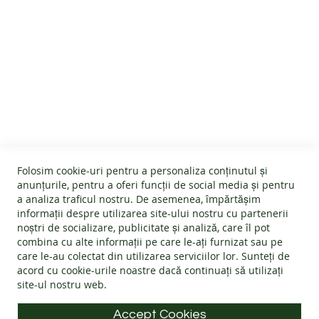
D
A
L
E
B
A
R
SERVICIU CLIENTI
E
F
O
Despre noi
O
INFORMATII UTILE
T
Termeni și condiții
Devino afiliat
P
Folosim cookie-uri pentru a personaliza conținutul și
Politica Cookies
A
#wearlangs
anunțurile, pentru a oferi funcții de social media și pentru
N
INFORMATII PRODUSE
Garanție
a analiza traficul nostru. De asemenea, împărtășim
Livrare
T
informații despre utilizarea site-ului nostru cu partenerii
Politica de retur
O
Confidentialitate
noștri de socializare, publicitate și analiză, care îl pot
F
Instrucțiuni de folosire
Întrebări frecvente
combina cu alte informații pe care le-ați furnizat sau pe
Blog
I
INFORMATII DE CONTACT
Ghid mărimi
care le-au colectat din utilizarea serviciilor lor. Sunteți de
B
ANPC - Protecția consumatorului
acord cu
cookie-urile noastre
dacă continuați să utilizați
A
Materiale
SOL - Soluționarea litigiilor
R
site-ul nostru web.
Adresa: Splaiul Tudor Vladimirescu 32, 300185, Timișoara
Alege încălțăminte
E
F
E-mail:
info@langs.shoes
Accept Cookies