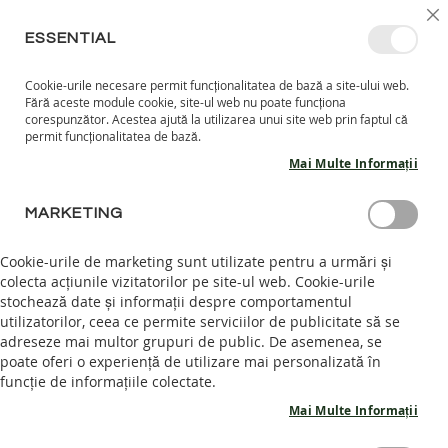
MERGETI
SELECT
INTRĂ ÎN CONT
CREEAZĂ CONT
RO
I
MAGAZ
LA
ESSENTIAL
CONTINUT
Cookie-urile necesare permit funcționalitatea de bază a site-ului web.
CO
CAUTARE
Fără aceste module cookie, site-ul web nu poate funcționa
COPII
corespunzător. Acestea ajută la utilizarea unui site web prin faptul că
permit funcționalitatea de bază.
I
Mai Multe Informații
N
C
Skip
A
MARKETING
to
L
the
T
end
Cookie-urile de marketing sunt utilizate pentru a urmări și
A
of
colecta acțiunile vizitatorilor pe site-ul web. Cookie-urile
R
the
stochează date și informații despre comportamentul
I
images
I
utilizatorilor, ceea ce permite serviciilor de publicitate să se
N
gallery
adreseze mai multor grupuri de public. De asemenea, se
T
poate oferi o experiență de utilizare mai personalizată în
E
funcție de informațiile colectate.
R
I
Mai Multe Informații
O
R