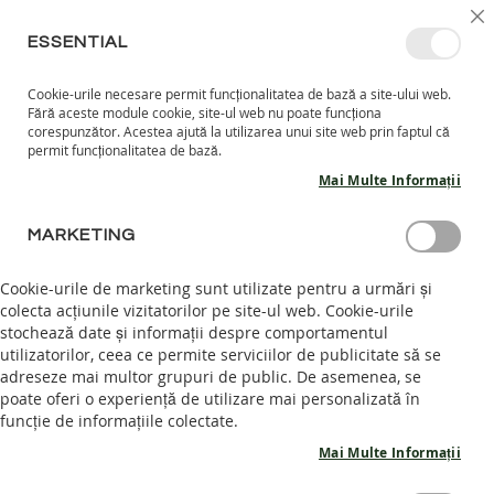
MERGETI
SELECT
INTRĂ ÎN CONT
CREEAZĂ CONT
RO
I
MAGAZ
LA
ESSENTIAL
CONTINUT
Cookie-urile necesare permit funcționalitatea de bază a site-ului web.
CO
CAUTARE
Fără aceste module cookie, site-ul web nu poate funcționa
COPII
corespunzător. Acestea ajută la utilizarea unui site web prin faptul că
permit funcționalitatea de bază.
I
Mai Multe Informații
N
C
Skip
A
MARKETING
to
L
the
T
end
Cookie-urile de marketing sunt utilizate pentru a urmări și
A
of
colecta acțiunile vizitatorilor pe site-ul web. Cookie-urile
R
the
stochează date și informații despre comportamentul
I
images
I
utilizatorilor, ceea ce permite serviciilor de publicitate să se
N
gallery
adreseze mai multor grupuri de public. De asemenea, se
T
poate oferi o experiență de utilizare mai personalizată în
E
funcție de informațiile colectate.
R
I
Mai Multe Informații
O
R